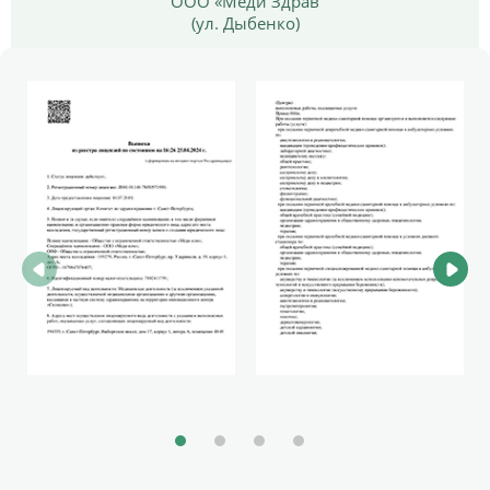
ООО «Меди Здрав
(ул. Дыбенко)