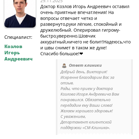
29.11.2025
Доктор Козлов Игорь Андреевич оставил
очень приятные впечатления! На
вопросы отвечает четко и
развернуто,руки лёгкие, спокойный и
дружелюбный. Оперировал гигрому-
быстро,уверенно.Шовчик
Специалист:
аккуратный,ничего не болит!Надеюсь,что
Козлов
и швы снимет в таком же духе!
Игорь
Спасибо большое!❤️
Андреевич
Ответ клиники
Добрый день, Виктория!
Искренне благодарим Вас за
отзыв.
Рады, что прием у доктора
Козлова Игоря Андреевича Вам
понравился. Обязательно
передадим ему Ваши слова!
Желаем хорошего здоровья!
С уважением,
Департамент клиентской
поддержки «СМ-Клиника».