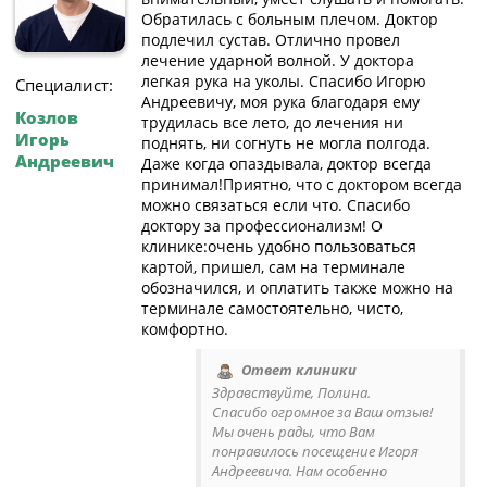
Обратилась с больным плечом. Доктор
подлечил сустав. Отлично провел
лечение ударной волной. У доктора
легкая рука на уколы. Спасибо Игорю
Специалист:
Андреевичу, моя рука благодаря ему
Козлов
трудилась все лето, до лечения ни
Игорь
поднять, ни согнуть не могла полгода.
Андреевич
Даже когда опаздывала, доктор всегда
принимал!Приятно, что с доктором всегда
можно связаться если что. Спасибо
доктору за профессионализм! О
клинике:очень удобно пользоваться
картой, пришел, сам на терминале
обозначился, и оплатить также можно на
терминале самостоятельно, чисто,
комфортно.
Ответ клиники
Здравствуйте, Полина.
Спасибо огромное за Ваш отзыв!
Мы очень рады, что Вам
понравилось посещение Игоря
Андреевича. Нам особенно