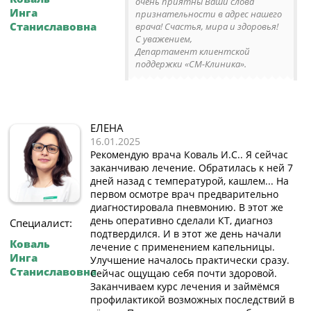
очень приятны Ваши слова
Инга
признательности в адрес нашего
Станиславовна
врача! Счастья, мира и здоровья!
С уважением,
Департамент клиентской
поддержки «СМ-Клиника».
ЕЛЕНА
16.01.2025
Рекомендую врача Коваль И.С.. Я сейчас
заканчиваю лечение. Обратилась к ней 7
дней назад с температурой, кашлем... На
первом осмотре врач предварительно
диагностировала пневмонию. В этот же
день оперативно сделали КТ, диагноз
Специалист:
подтвердился. И в этот же день начали
Коваль
лечение с применением капельницы.
Инга
Улучшение началось практически сразу.
Станиславовна
Сейчас ощущаю себя почти здоровой.
Заканчиваем курс лечения и займёмся
профилактикой возможных последствий в