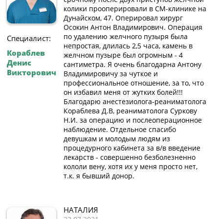
колики прооперировали в СМ-клинике на
Дунайском, 47. Оперировал хирург
Осокин Антон Владимирович. Операция
по удалению желчного пузыря была
Специалист:
непростая, длилась 2,5 часа, камень в
Кораблев
желчном пузыре был огромным - 4
Денис
сантиметра. Я очень благодарна Антону
Викторович
Владимировичу за чуткое и
профессиональное отношение, за то, что
он избавил меня от жутких болей!!!
Благодарю анестезиолога-реаниматолога
Кораблева Д.В, реаниматолога Суркову
Н.И. за операцию и послеоперационное
наблюдение. Отдельное спасибо
девушкам и молодым людям из
процедурного кабинета за в/в введение
лекарств - совершенно безболезненно
кололи вену, хотя их у меня просто нет,
т.к. я бывший донор.
НАТАЛИЯ