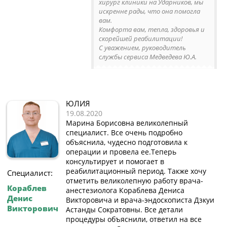
хирург клиники на Ударников, мы
искренне рады, что она помогла
вам.
Комфорта вам, тепла, здоровья и
скорейшей реабилитации!
С уважением, руководитель
службы сервиса Медведева Ю.А.
ЮЛИЯ
19.08.2020
Марина Борисовна великолепный
специалист. Все очень подробно
объяснила, чудесно подготовила к
операции и провела ее.Теперь
консультирует и помогает в
реабилитационный период. Также хочу
Специалист:
отметить великолепную работу врача-
Кораблев
анестезиолога Кораблева Дениса
Денис
Викторовича и врача-эндоскописта Дзкуи
Викторович
Астанды Сократовны. Все детали
процедуры объяснили, ответил на все