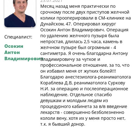
23.07.2021
Месяц назад меня практически по
срочному после двух приступов желчной
колики прооперировали в СМ-клинике на
Дунайском, 47. Оперировал хирург
Осокин Антон Владимирович. Операция
по удалению желчного пузыря была
Специалист:
непростая, длилась 2,5 часа, камень в
Осокин
желчном пузыре был огромным - 4
Антон
сантиметра. Я очень благодарна Антону
Владимирович
Владимировичу за чуткое и
профессиональное отношение, за то, что
он избавил меня от жутких болей!!!
Благодарю анестезиолога-реаниматолога
Кораблева Д.В, реаниматолога Суркову
Н.И. за операцию и послеоперационное
наблюдение. Отдельное спасибо
девушкам и молодым людям из
процедурного кабинета за в/в введение
лекарств - совершенно безболезненно
кололи вену, хотя их у меня просто нет,
т.к. я бывший донор.