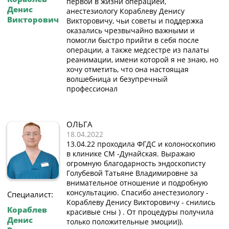
первой в жизни операцией,
Денис
анестезиологу Кораблеву Денису
Викторович
Викторовичу, чьи советы и поддержка
оказались чрезвычайно важными и
помогли быстро прийти в себя после
операции, а также медсестре из палаты
реанимации, имени которой я не знаю, но
хочу отметить, что она настоящая
волшебница и безупречный
профессионал
ОЛЬГА
18.04.2022
13.04.22 проходила ФГДС и колоноскопию
в клинике СМ -Дунайская. Выражаю
огромную благодарность эндоскописту
Голубевой Татьяне Владимировне за
внимательное отношение и подробную
консультацию. Спасибо анестезиологу -
Специалист:
Кораблеву Денису Викторовичу - снились
Кораблев
красивые сны ) . От процедуры получила
Денис
только положительные эмоции)).