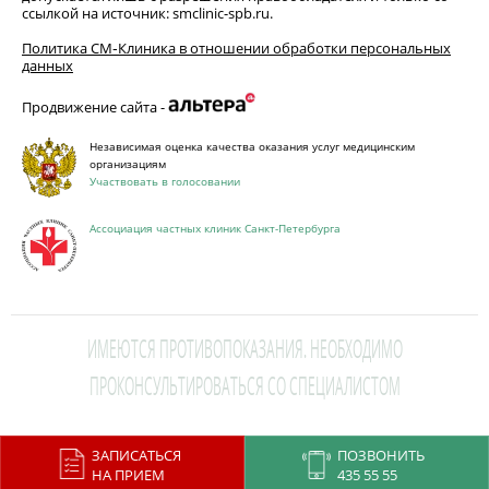
ссылкой на источник: smclinic-spb.ru.
Политика СМ‑Клиника в отношении обработки персональных
данных
Продвижение сайта -
Независимая оценка качества оказания услуг медицинским
организациям
Участвовать в голосовании
Ассоциация частных клиник Санкт-Петербурга
ИМЕЮТСЯ ПРОТИВОПОКАЗАНИЯ. НЕОБХОДИМО
ПРОКОНСУЛЬТИРОВАТЬСЯ СО СПЕЦИАЛИСТОМ
This site is protected by reCAPTCHA and the Google
Privacy Policy
and
ЗАПИСАТЬСЯ
ПОЗВОНИТЬ
Terms of Service
apply.
НА ПРИЕМ
435 55 55