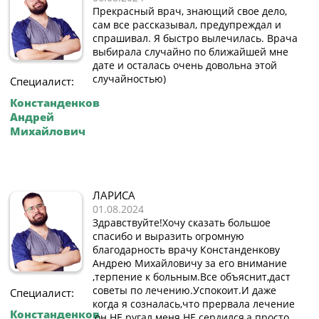
Прекрасный врач, знающий свое дело,
сам все рассказывал, предупреждал и
спрашивал. Я быстро вылечилась. Врача
выбирала случайно по ближайшей мне
дате и осталась очень довольна этой
случайностью)
Специалист:
Констанденков
Андрей
Михайлович
ЛАРИСА
01.08.2024
Здравствуйте!Хочу сказать большое
спасибо и выразить огромную
благодарность врачу Констанденкову
Андрею Михайловичу за его внимание
,терпение к больным.Все объяснит,даст
советы по лечению.Успокоит.И даже
Специалист:
когда я созналась,что прервала лечение
Констанденков
,он НЕ ругал меня НЕ сердился,а просто