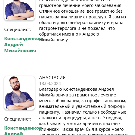
грамотное лечение моего заболевания.
Отличное отношение, всë грамотно без
навязывания лишних процедур. Я сам из
области долго выберал клинику и врача
гастроэнтеролога и не пожелел, что
Специалист:
обратился именно к Андрею
Констанденков
Михайловичу.
Андрей
Михайлович
АНАСТАСИЯ
18.03.2024
Благодарю Констанденкова Андрея
Михайловича за грамотное лечение
моего заболевания, за профессионализм,
внимательный и уважительный подход к
пациенту. Назначал только необходимые
анализы и процедуры, а не всё подряд,
Специалист:
как бывает у многих врачей в платных
Констанденков
клиниках. Также врач был в курсе моего
Андрей
лечения у других специалистов, у которых