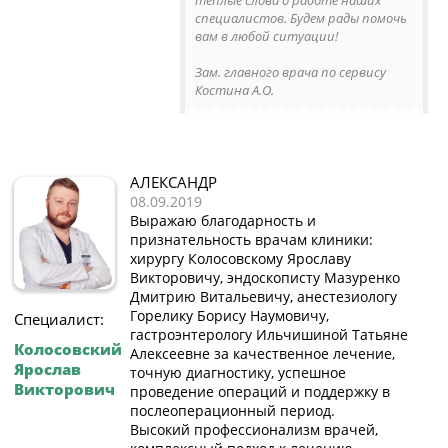
теплые слова о работе наших
специалистов. Будем рады помочь
вам в любой ситуации!
Зам. главного врача по сервису
Костина А.О.
АЛЕКСАНДР
08.09.2019
Выражаю благодарность и
признательность врачам клиники:
хирургу Колосовскому Ярославу
Викторовичу, эндоскописту Мазуренко
Дмитрию Витальевичу, анестезиологу
Горелику Борису Наумовичу,
Специалист:
гастроэнтерологу Ильчишиной Татьяне
Колосовский
Алексеевне за качественное лечение,
Ярослав
точную диагностику, успешное
Викторович
проведение операций и поддержку в
послеоперационный период.
Высокий профессионализм врачей,