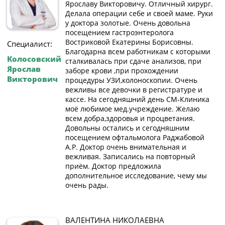
Ярославу Викторовичу. Отличный хирург.
Делала операции себе и своей маме. Руки
у доктора золотые. Очень довольна
посещением гастроэнтеролога
Востриковой Екатерины Борисовны.
Специалист:
Благодарна всем работникам с которыми
Колосовский
сталкивалась при сдаче анализов, при
Ярослав
заборе крови ,при прохождении
Викторович
процедуры УЗИ,колоноскопии. Очень
вежливы все девочки в регистратуре и
кассе. На сегодняшний день СМ-Клиника
моё любимое мед.учреждение. Желаю
всем добра,здоровья и процветания.
Довольны остались и сегодняшним
посещением офтальмолога Раджабовой
А.Р. Доктор очень внимательная и
вежливая. Записались на повторный
приём. Доктор предложила
дополнительное исследование, чему мы
очень рады.
ВАЛЕНТИНА НИКОЛАЕВНА