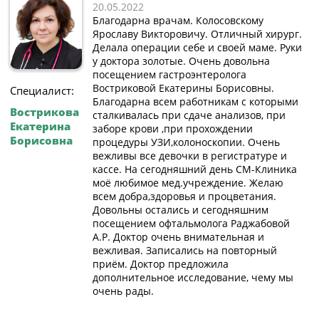
20.05.2022
Благодарна врачам. Колосовскому
Ярославу Викторовичу. Отличный хирург.
Делала операции себе и своей маме. Руки
у доктора золотые. Очень довольна
посещением гастроэнтеролога
Востриковой Екатерины Борисовны.
Специалист:
Благодарна всем работникам с которыми
Вострикова
сталкивалась при сдаче анализов, при
Екатерина
заборе крови ,при прохождении
Борисовна
процедуры УЗИ,колоноскопии. Очень
вежливы все девочки в регистратуре и
кассе. На сегодняшний день СМ-Клиника
моё любимое мед.учреждение. Желаю
всем добра,здоровья и процветания.
Довольны остались и сегодняшним
посещением офтальмолога Раджабовой
А.Р. Доктор очень внимательная и
вежливая. Записались на повторный
приём. Доктор предложила
дополнительное исследование, чему мы
очень рады.