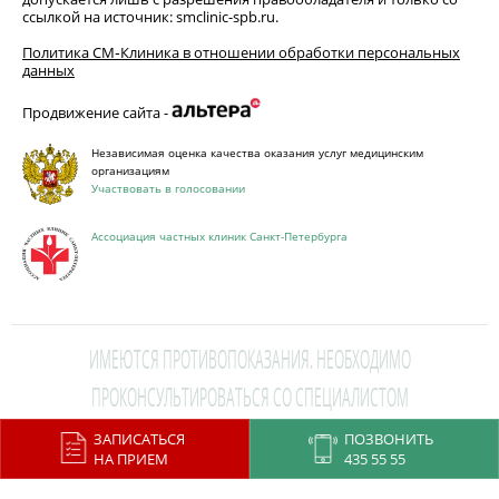
ссылкой на источник: smclinic-spb.ru.
Политика СМ‑Клиника в отношении обработки персональных
данных
Продвижение сайта -
Независимая оценка качества оказания услуг медицинским
организациям
Участвовать в голосовании
Ассоциация частных клиник Санкт-Петербурга
ИМЕЮТСЯ ПРОТИВОПОКАЗАНИЯ. НЕОБХОДИМО
ПРОКОНСУЛЬТИРОВАТЬСЯ СО СПЕЦИАЛИСТОМ
ЗАПИСАТЬСЯ
ПОЗВОНИТЬ
This site is protected by reCAPTCHA and the Google
Privacy Policy
and
НА ПРИЕМ
435 55 55
Terms of Service
apply.