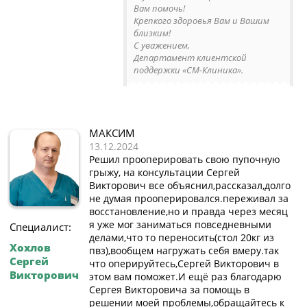
Вам помочь!
Крепкого здоровья Вам и Вашим
близким!
С уважением,
Департамент клиентской
поддержки «СМ-Клиника».
МАКСИМ
13.12.2024
Решил прооперировать свою пупочную
грыжу, на консультации Сергей
Викторович все объяснил,рассказал,долго
не думая прооперировался.переживал за
восстановление,но и правда через месяц
я уже мог заниматься повседневными
Специалист:
делами,что то переносить(стол 20кг из
Хохлов
пвз),вообщем нагружать себя вмеру.так
Сергей
что оперируйтесь,Сергей Викторович в
Викторович
этом вам поможет.И ещё раз благодарю
Сергея Викторовича за помощь в
решении моей проблемы,обращайтесь к