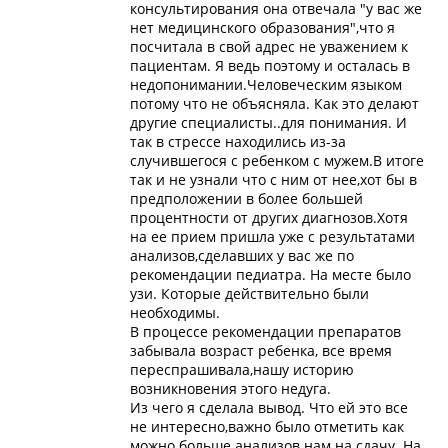
консультирования она отвечала "у вас же
нет медицинского образования",что я
посчитала в свой адрес не уважением к
пациентам. Я ведь поэтому и осталась в
недопонимании.Человеческим языком
потому что не объясняла. Как это делают
другие специалисты..для понимания. И
так в стрессе находились из-за
случившегося с ребенком с мужем.В итоге
так и не узнали что с ним от нее,хот бы в
предположении в более большей
процентности от других диагнозов.Хотя
на ее прием пришла уже с результатами
анализов,сделавших у вас же по
рекомендации педиатра. На месте было
узи. Которые действительно были
необходимы.
В процессе рекомендации препаратов
забывала возраст ребенка, все время
переспрашивала,нашу историю
возникновения этого недуга.
Из чего я сделала вывод. Что ей это все
не интересно,важно было отметить как
можно больше анализов нам на сдачу. На