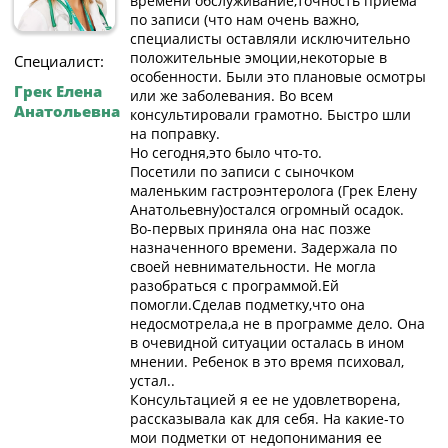
времени обслуживание,точность приема
по записи (что нам очень важно,
специалисты оставляли исключительно
положительные эмоции,некоторые в
Специалист:
особенности. Были это плановые осмотры
Грек Елена
или же заболевания. Во всем
Анатольевна
консультировали грамотно. Быстро шли
на поправку.
Но сегодня,это было что-то.
Посетили по записи с сыночком
маленьким гастроэнтеролога (Грек Елену
Анатольевну)остался огромный осадок.
Во-первых приняла она нас позже
назначенного времени. Задержала по
своей невнимательности. Не могла
разобраться с программой.Ей
помогли.Сделав подметку,что она
недосмотрела,а не в программе дело. Она
в очевидной ситуации осталась в ином
мнении. Ребенок в это время психовал,
устал..
Консультацией я ее не удовлетворена,
рассказывала как для себя. На какие-то
мои подметки от недопонимания ее