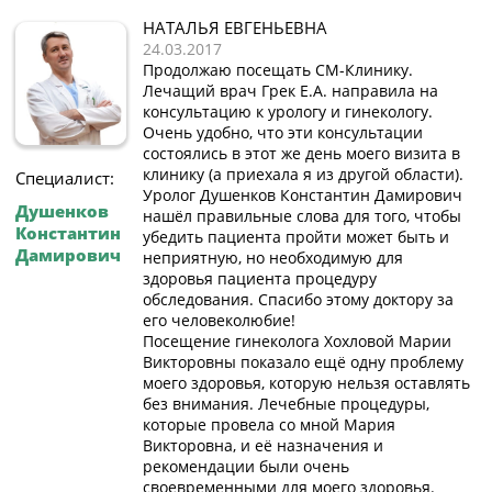
НАТАЛЬЯ ЕВГЕНЬЕВНА
24.03.2017
Продолжаю посещать СМ-Клинику.
Лечащий врач Грек Е.А. направила на
консультацию к урологу и гинекологу.
Очень удобно, что эти консультации
состоялись в этот же день моего визита в
клинику (а приехала я из другой области).
Специалист:
Уролог Душенков Константин Дамирович
Душенков
нашёл правильные слова для того, чтобы
Константин
убедить пациента пройти может быть и
Дамирович
неприятную, но необходимую для
здоровья пациента процедуру
обследования. Спасибо этому доктору за
его человеколюбие!
Посещение гинеколога Хохловой Марии
Викторовны показало ещё одну проблему
моего здоровья, которую нельзя оставлять
без внимания. Лечебные процедуры,
которые провела со мной Мария
Викторовна, и её назначения и
рекомендации были очень
своевременными для моего здоровья.