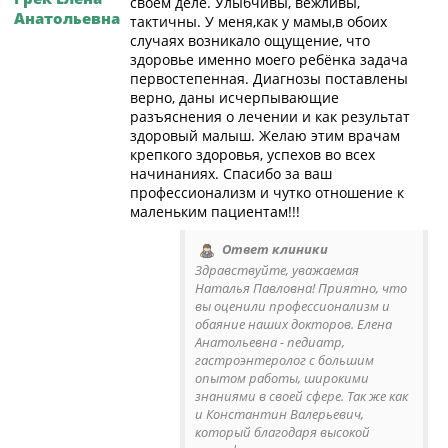
своём деле. Улыбчивы, вежливы,
Анатольевна
тактичны. У меня,как у мамы,в обоих
случаях возникало ощущение, что
здоровье именно моего ребёнка задача
первостепенная. Диагнозы поставлены
верно, даны исчерпывающие
разъяснения о лечении и как результат
здоровый малыш. Желаю этим врачам
крепкого здоровья, успехов во всех
начинаниях. Спасибо за ваш
профессионализм и чутко отношение к
маленьким пациентам!!!
Ответ клиники
Здравствуйте, уважаемая
Наталья Павловна! Приятно, что
вы оценили профессионализм и
обаяние наших докторов. Елена
Анатольевна - педиатр,
гастроэнтеролог с большим
опытом работы, широкими
знаниями в своей сфере. Так же как
и Константин Валерьевич,
который благодаря высокой