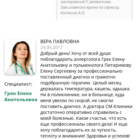
настроения! С уважением,
Зам.главного врача по сервису,
Костина А.О.
ВЕРА ПАВЛОВНА
29.05.2017
Добрый день! Хочу от всей души
поблагодарить аллерголога Грек Елену
Анатольевну и пульмонолога Питиримову
Елену Сергеевну за профессионально
поставленный диагноз и грамотно
подобранную терапию. Целый месяц
Специалист:
держалась температура, кашель, одышка.
Грек Елена
Ни в поликлинике, ни в больнице, куда
Анатольевна
меня увезли по скорой, не смогли
поставить диагноз. А доктора СМ-Клиники
достаточно оперативно справились с
моей болезнью. Какое счастье, что есть
еще профессионалы своего дела! И еще
хочу поблагодарить их за чуткость,
теплоту и внимание! Здоровья и успехов!