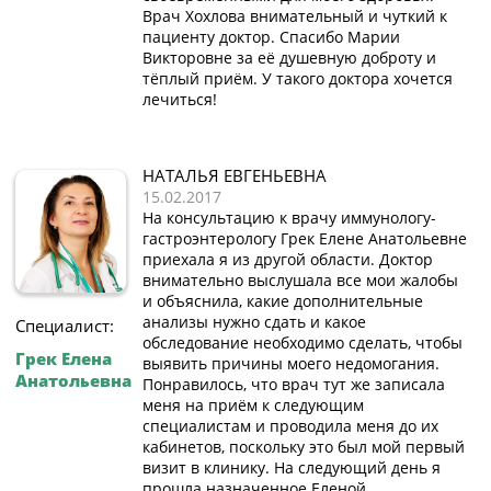
Врач Хохлова внимательный и чуткий к
пациенту доктор. Спасибо Марии
Викторовне за её душевную доброту и
тёплый приём. У такого доктора хочется
лечиться!
НАТАЛЬЯ ЕВГЕНЬЕВНА
15.02.2017
На консультацию к врачу иммунологу-
гастроэнтерологу Грек Елене Анатольевне
приехала я из другой области. Доктор
внимательно выслушала все мои жалобы
и объяснила, какие дополнительные
анализы нужно сдать и какое
Специалист:
обследование необходимо сделать, чтобы
Грек Елена
выявить причины моего недомогания.
Анатольевна
Понравилось, что врач тут же записала
меня на приём к следующим
специалистам и проводила меня до их
кабинетов, поскольку это был мой первый
визит в клинику. На следующий день я
прошла назначенное Еленой