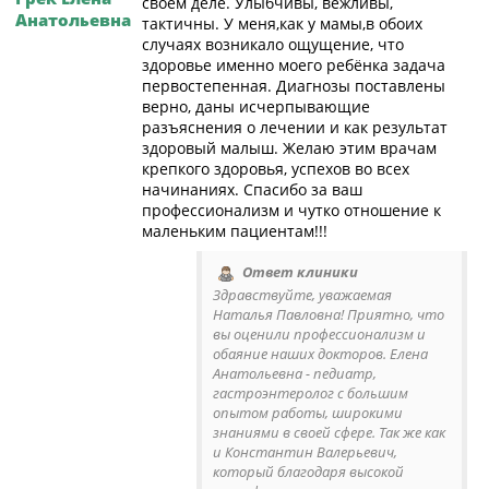
своём деле. Улыбчивы, вежливы,
Анатольевна
тактичны. У меня,как у мамы,в обоих
случаях возникало ощущение, что
здоровье именно моего ребёнка задача
первостепенная. Диагнозы поставлены
верно, даны исчерпывающие
разъяснения о лечении и как результат
здоровый малыш. Желаю этим врачам
крепкого здоровья, успехов во всех
начинаниях. Спасибо за ваш
профессионализм и чутко отношение к
маленьким пациентам!!!
Ответ клиники
Здравствуйте, уважаемая
Наталья Павловна! Приятно, что
вы оценили профессионализм и
обаяние наших докторов. Елена
Анатольевна - педиатр,
гастроэнтеролог с большим
опытом работы, широкими
знаниями в своей сфере. Так же как
и Константин Валерьевич,
который благодаря высокой