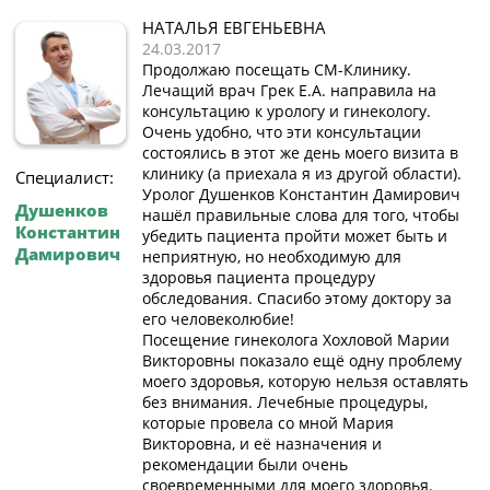
НАТАЛЬЯ ЕВГЕНЬЕВНА
24.03.2017
Продолжаю посещать СМ-Клинику.
Лечащий врач Грек Е.А. направила на
консультацию к урологу и гинекологу.
Очень удобно, что эти консультации
состоялись в этот же день моего визита в
клинику (а приехала я из другой области).
Специалист:
Уролог Душенков Константин Дамирович
Душенков
нашёл правильные слова для того, чтобы
Константин
убедить пациента пройти может быть и
Дамирович
неприятную, но необходимую для
здоровья пациента процедуру
обследования. Спасибо этому доктору за
его человеколюбие!
Посещение гинеколога Хохловой Марии
Викторовны показало ещё одну проблему
моего здоровья, которую нельзя оставлять
без внимания. Лечебные процедуры,
которые провела со мной Мария
Викторовна, и её назначения и
рекомендации были очень
своевременными для моего здоровья.