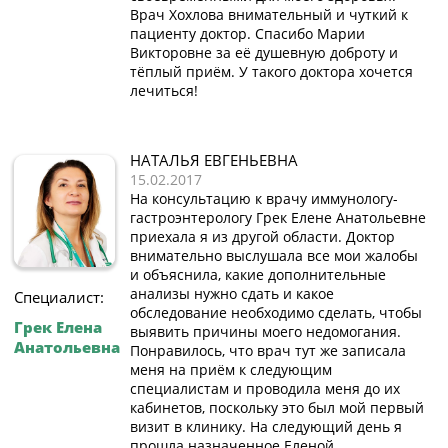
Врач Хохлова внимательный и чуткий к
пациенту доктор. Спасибо Марии
Викторовне за её душевную доброту и
тёплый приём. У такого доктора хочется
лечиться!
НАТАЛЬЯ ЕВГЕНЬЕВНА
15.02.2017
На консультацию к врачу иммунологу-
гастроэнтерологу Грек Елене Анатольевне
приехала я из другой области. Доктор
внимательно выслушала все мои жалобы
и объяснила, какие дополнительные
анализы нужно сдать и какое
Специалист:
обследование необходимо сделать, чтобы
Грек Елена
выявить причины моего недомогания.
Анатольевна
Понравилось, что врач тут же записала
меня на приём к следующим
специалистам и проводила меня до их
кабинетов, поскольку это был мой первый
визит в клинику. На следующий день я
прошла назначенное Еленой