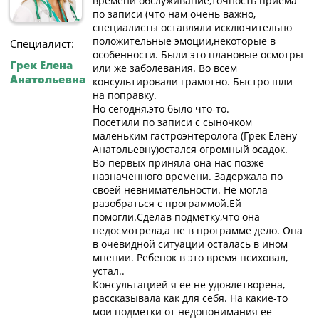
времени обслуживание,точность приема
по записи (что нам очень важно,
специалисты оставляли исключительно
положительные эмоции,некоторые в
Специалист:
особенности. Были это плановые осмотры
Грек Елена
или же заболевания. Во всем
Анатольевна
консультировали грамотно. Быстро шли
на поправку.
Но сегодня,это было что-то.
Посетили по записи с сыночком
маленьким гастроэнтеролога (Грек Елену
Анатольевну)остался огромный осадок.
Во-первых приняла она нас позже
назначенного времени. Задержала по
своей невнимательности. Не могла
разобраться с программой.Ей
помогли.Сделав подметку,что она
недосмотрела,а не в программе дело. Она
в очевидной ситуации осталась в ином
мнении. Ребенок в это время психовал,
устал..
Консультацией я ее не удовлетворена,
рассказывала как для себя. На какие-то
мои подметки от недопонимания ее