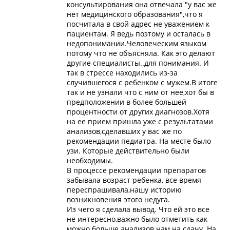
консультирования она отвечала "у вас же
нет медицинского образования",что я
посчитала в свой адрес не уважением к
пациентам. Я ведь поэтому и осталась в
недопонимании.Человеческим языком
потому что не объясняла. Как это делают
другие специалисты..для понимания. И
так в стрессе находились из-за
случившегося с ребенком с мужем.В итоге
так и не узнали что с ним от нее,хот бы в
предположении в более большей
процентности от других диагнозов.Хотя
на ее прием пришла уже с результатами
анализов,сделавших у вас же по
рекомендации педиатра. На месте было
узи. Которые действительно были
необходимы.
В процессе рекомендации препаратов
забывала возраст ребенка, все время
переспрашивала,нашу историю
возникновения этого недуга.
Из чего я сделала вывод. Что ей это все
не интересно,важно было отметить как
можно больше анализов нам на сдачу. На