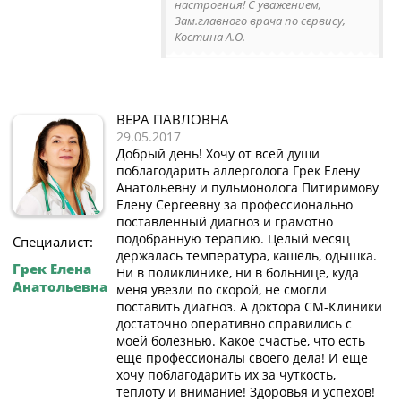
настроения! С уважением,
Зам.главного врача по сервису,
Костина А.О.
ВЕРА ПАВЛОВНА
29.05.2017
Добрый день! Хочу от всей души
поблагодарить аллерголога Грек Елену
Анатольевну и пульмонолога Питиримову
Елену Сергеевну за профессионально
поставленный диагноз и грамотно
подобранную терапию. Целый месяц
Специалист:
держалась температура, кашель, одышка.
Грек Елена
Ни в поликлинике, ни в больнице, куда
Анатольевна
меня увезли по скорой, не смогли
поставить диагноз. А доктора СМ-Клиники
достаточно оперативно справились с
моей болезнью. Какое счастье, что есть
еще профессионалы своего дела! И еще
хочу поблагодарить их за чуткость,
теплоту и внимание! Здоровья и успехов!