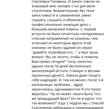
Сергеевна Головина. И ранее совсем не
знакомый мне человек стал для меня
спасителем. Внимательная, без тени
заносчивости и самомнения, умеет
слушать, слышать и объяснять,
профессионально знающая дело, с
большим желанием помочь. С первой
встречи не было гигантских неподъемных
списков направлений на анализы, чем
отличаются некоторые врачи этой
клиники, не было гаданий из серии
"давайте попробуем это...", а был лишь
вопрос:"Вы не хотите, чтобы я помогла
Вам прямо сегодня?" Хочу, конечно,
однако после 50 дней бесполезных
манипуляций (кстати, стоящих и весьма
приличных денег!)...боязно даже тешить
себя надеждой. И, тем не менее, после 3-й
капельницы проблема... вдруг
закончилась, одномоментно! В это плохо
верилось: "Ну не может такого быть! Что
же предыдущий врач? Он не в курсе, что
так возможно?" Еще 2 недели мы с Олесей
Сергеевной наблюдали и предпринимали