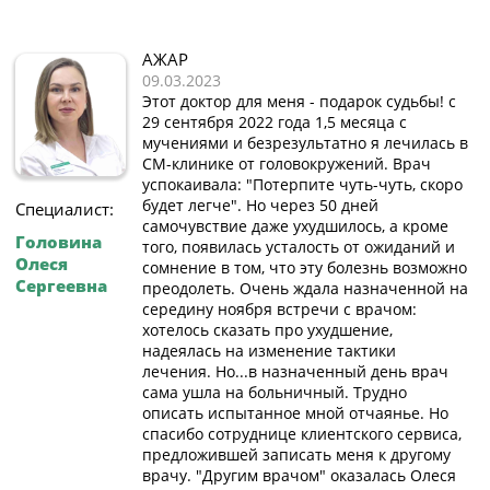
АЖАР
09.03.2023
Этот доктор для меня - подарок судьбы! с
29 сентября 2022 года 1,5 месяца с
мучениями и безрезультатно я лечилась в
СМ-клинике от головокружений. Врач
успокаивала: "Потерпите чуть-чуть, скоро
будет легче". Но через 50 дней
Специалист:
самочувствие даже ухудшилось, а кроме
Головина
того, появилась усталость от ожиданий и
Олеся
сомнение в том, что эту болезнь возможно
Сергеевна
преодолеть. Очень ждала назначенной на
середину ноября встречи с врачом:
хотелось сказать про ухудшение,
надеялась на изменение тактики
лечения. Но...в назначенный день врач
сама ушла на больничный. Трудно
описать испытанное мной отчаянье. Но
спасибо сотруднице клиентского сервиса,
предложившей записать меня к другому
врачу. "Другим врачом" оказалась Олеся