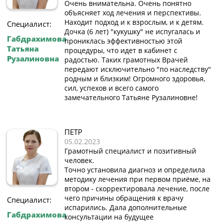
Очень внимательна. Очень понятно
объясняет ход лечения и перспективы.
Находит подход и к взрослым, и к детям.
Специалист:
Дочка (6 лет) "кукушку" не испугалась и
Габдрахимова
прониклась эффективностью этой
Татьяна
процедуры, что идет в кабинет с
Рузалиновна
радостью. Таких грамотных Врачей
передают исключительно "по наследству"
родным и близким! Огромного здоровья,
сил, успехов и всего самого
замечательного Татьяне Рузалиновне!
ПЕТР
05.02.2023
Грамотный специалист и позитивный
человек.
Точно установила диагноз и определила
методику лечения при первом приёме, на
втором - скорректировала лечение, после
чего причины обращения к врачу
Специалист:
испарились. Дала дополнительные
Габдрахимова
консультации на будущее