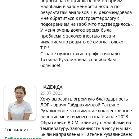
первый раз я пришла к ней на приём с
жалобами в заложенности носа, а по
результатам анализов Т.Р. рекомендовала
мне обратиться к гастроэгтерологу с
подозрением на Гэрб (что подтвердилось).
У меня очень долгое время была
проблема с заложенностью носа и
чиханием,но решить её смогла только
Т.Р.!
Стране нужны такие профессионалы!
Татьяна Рузалиновна, спасибо Вам
большое!
НАДЕЖДА
29.07.2023
Хочу выразить огромную благодарность
ЛОР - врачу Габдрахимовой Татьяне
Рузалиновне за внимание и качественное
лечение меня и моего сына в июле 2023 г.
Обратились В СМ- клинику с жалобами на
температуру, заложенность в носу и ушах.
Специалист:
Были направлены к Татьяне Рузалиновне:
Габдрахимова