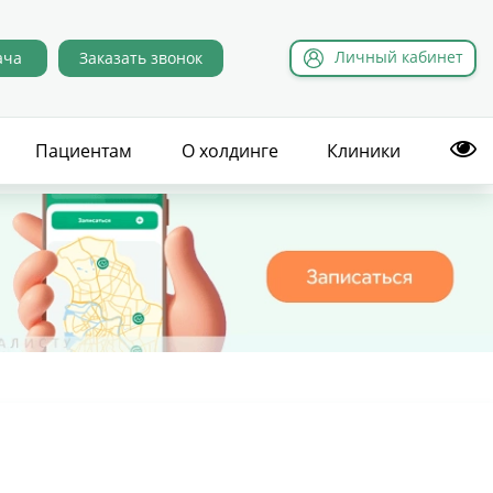
Л
ичный
к
абинет
ача
Заказать звонок
Пациентам
О холдинге
Клиники