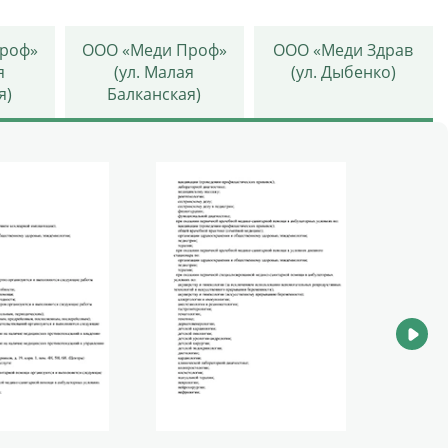
роф»
ООО «Меди Проф»
ООО «Меди Здрав
я
(ул. Малая
(ул. Дыбенко)
я)
Балканская)