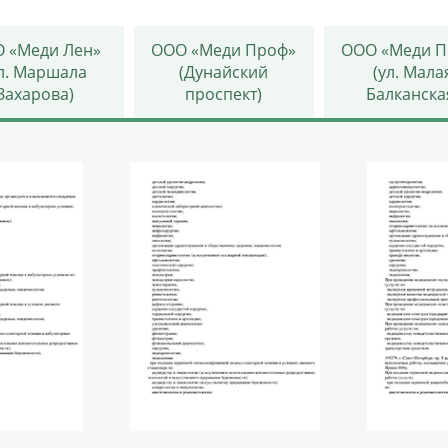
 «Меди Лен»
ООО «Меди Проф»
ООО «Меди П
ул. Маршала
(Дунайский
(ул. Мала
Захарова)
проспект)
Балканска