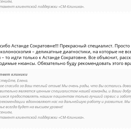
жением,
тамент клиентской поддержки «СМ-Клиника».
ибо Астанде Сократовне!!! Прекрасный специалист. Просто
 колоноскопия – деликатные диагностики, на которые не вс
 – то идти только к Астанде Сократовне. Все объяснит, расс
одимые нюансы. Обязательно буду рекомендовать этого вр
твет клиники
ствуйте, Елена.
ое спасибо за Ваш теплый отзыв! Мы очень рады, что Вы остались до
вительно является ценным специалистом нашей команды, и Ваши добрые 
имся предоставлять нашим пациентам только лучший сервис и забот
рекомендации вдохновляют нас на дальнейшую работу и развитие. Мы б
ье всегда будет на высшем уровне!
жением,
тамент клиентской поддержки «СМ-Клиника».