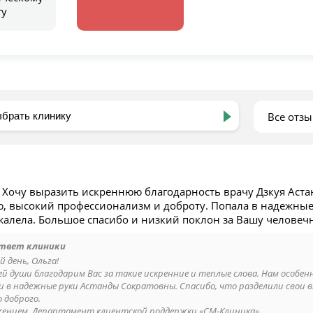
гу
Все отз
 Хочу выразить искреннюю благодарность врачу Дзкуя Аст
, высокий профессионализм и доброту. Попала в надежные 
жалела. Большое спасибо и низкий поклон за Вашу человечн
твет клиники
 день, Ольга!
ей души благодарим Вас за такие искренние и теплые слова. Нам особе
и в надежные руки Астанды Сократовны. Спасибо, что разделили свои в
 доброго.
жением, Департамент клиентской поддержки «СМ-Клиника».