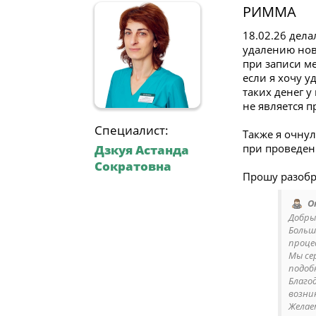
РИММА
18.02.26 дела
удалению ново
при записи м
если я хочу 
таких денег у
не является п
Специалист:
Также я очнул
при проведен
Дзкуя Астанда
Сократовна
Прошу разобр
О
Добры
Больш
проце
Мы се
подоб
Благо
возни
Желае