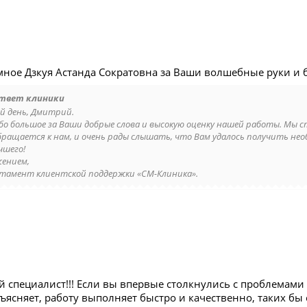
мное Дзкуя Астанда Сократовна за Ваши волшебные руки и 
твет клиники
й день, Дмитрий.
бо большое за Ваши добрые слова и высокую оценку нашей работы. Мы 
бращается к нам, и очень рады слышать, что Вам удалось получить нео
чшего!
жением,
тамент клиентской поддержки «СМ-Клиника».
 специалист!!! Если вы впервые столкнулись с проблемами 
ясняет, работу выполняет быстро и качественно, таких бы 