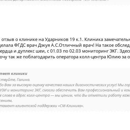
ь отзыв о клинике на Ударников 19 к.1. Клиника замечател
 делала ФГДС врач Дзкуя А.С.Отличный врач! На такое обслед
ердца и дуплекс шеи, с 01.03 по 02.03 мониторинг ЭКГ. Зде
Хочу так же поблагодарить оператора колл-центра Юлию за
твет клиники
ствуйте, Галина.
бо Вам за высокую оценку качества наших диагностических услуг! Мы г
 УЗИ и мониторинг ЭКГ, смогли обеспечить Вам профессиональный и к
е слова в адрес колл-центра — мы ценим, что Вы отметили работу кажд
жением,
тамент клиентской поддержки «СМ-Клиника».