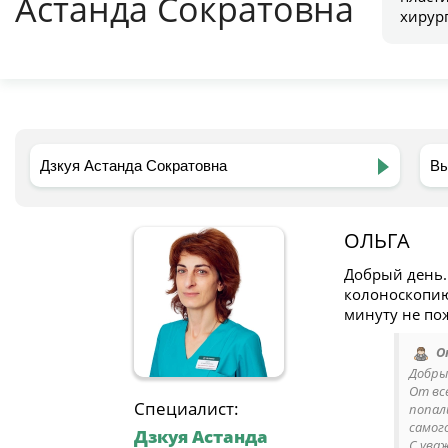
Астанда Сократовна
хирур
ОЛЬГА
Добрый день.
колоноскопию
минуту не по
О
Добрый
От вс
Специалист:
попал
самого
Дзкуя Астанда
С ува