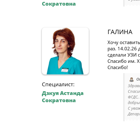
Сократовна
ГАЛИНА
Хочу оставит
раз. 14.02.26
сделали УЗИ с
Спасибо им. 
Спасибо!
О
Специалист:
Здрав
Спаси
Дзкуя Астанда
ФГДС,
Сократовна
добры
С ува
Депар