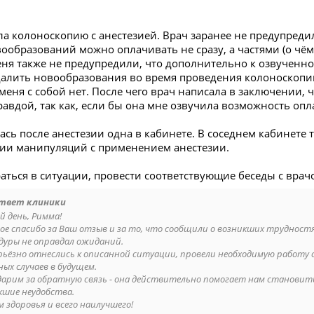
ла колоноскопию с анестезией. Врач заранее не предупреди
образований можно оплачивать не сразу, а частями (о чём 
еня также не предупредили, что дополнительно к озвученно
удалить новообразования во время проведения колоноскопии
 меня с собой нет. После чего врач написала в заключении, 
равдой, так как, если бы она мне озвучила возможность опла
ась после анестезии одна в кабинете. В соседнем кабинете 
ии манипуляций с применением анестезии.
аться в ситуации, провести соответствующие беседы с врач
твет клиники
й день, Римма!
ое спасибо за Ваш отзыв и за то, что сообщили о возникших трудност
дуры не оправдал ожиданий.
рьёзно отнеслись к описанной ситуации, провели необходимую работу
ных случаев в будущем.
дарим за обратную связь - она действительно помогает нам становить
кшие неудобства.
м здоровья и всего наилучшего!