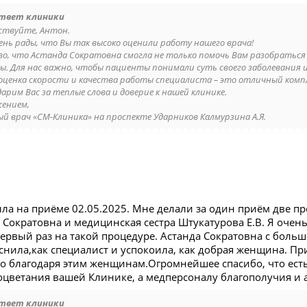
твет клиники
ствуйте, Антон.
ень рады, что Вы так высоко оценили работу нашего врача!
во, что Астанда Сократовна смогла не только помочь Вам разобраться 
ы. Для нас важно, чтобы пациенты понимали суть своего заболевания и
оценка скорости и качества работы специалиста – это отличный ком
арим Вас за теплые слова и доверие к нашей клинике.
жением,
ый врач «СМ-Клиника» на проспекте Ударников Калмурзина А.Я.
ла на приёме 02.05.2025. Мне делали за один приём две пр
 Сократовна и медицинская сестра Штукатурова Е.В. Я очень 
первый раз на такой процедуре. Астанда Сократовна с бол
яснила,как специалист и успокоила, как добрая женщина. П
о благодаря этим женщинам.Огромнейшее спасибо, что есть
оцветания вашей Клинике, а медперсоналу благополучия и 
твет клиники