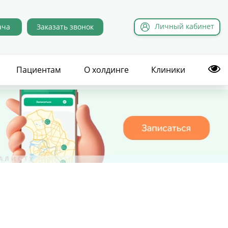
Л
ичный
к
абинет
ача
Заказать звонок
Пациентам
О холдинге
Клиники