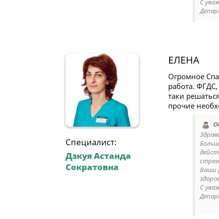
С ува
Депар
ЕЛЕНА
Огромное Спас
работа. ФГДС,
таки решаться
прочие необх
О
Здрав
Специалист:
Больш
дейст
Дзкуя Астанда
стрем
Сократовна
Ваши 
здоров
С ува
Депар