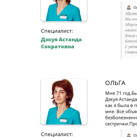
О
Здрав
Мы оч
Здоро
Специалист:
нюанс
Ваша 
Дзкуя Астанда
Благод
Сократовна
С ува
Главн
ОЛЬГА
Мне 71 год.Бы
Дзкуя Астанда
как я была в 
мне. Всё объ
безболезненн
сестрички.Пр
Специалист:
О