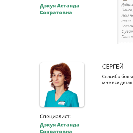
Добры
Дзкуя Астанда
Ольга
Сократовна
Нам н
того,
Больш
С ува
Главны
СЕРГЕЙ
Спасибо боль
мне все детал
Специалист:
Дзкуя Астанда
Сократовна