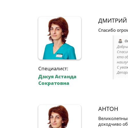
ДМИТРИЙ
Спасибо огро
О
Добры
Спаси
кто о
наилу
С ува
Специалист:
Депар
Дзкуя Астанда
Сократовна
АНТОН
Великолепный
доходчиво объ