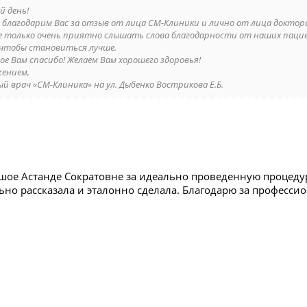
й день!
, благодарим Вас за отзыв от лица СМ-Клиники и лично от лица докто
е только очень приятно слышать слова благодарности от наших пацие
 чтобы становиться лучше.
ое Вам спасибо! Желаем Вам хорошего здоровья!
жением,
й врач «СМ-Клиника» на ул. Дыбенко Вострикова Е.Б.
шое Астанде Сократовне за идеально проведенную процедуру
ьно рассказала и эталонно сделала. Благодарю за професси