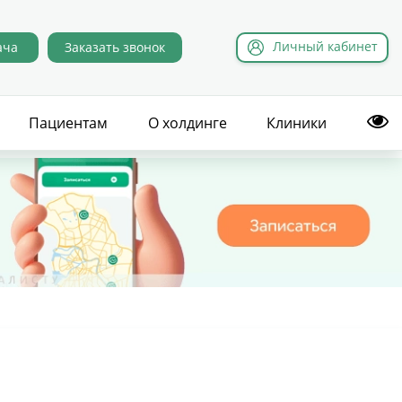
Л
ичный
к
абинет
ача
Заказать звонок
Пациентам
О холдинге
Клиники