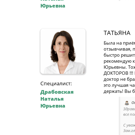
Юрьевна
ТАТЬЯНА
Была на приё
отзывчивая, п
быстро решить
рекомендую к
Юрьевны. Тож
ДОКТОРОВ !!! 
доктор не бра
Специалист:
это лучшая ча
держать! Вы 
Драбовская
Наталья
О
Юрьевна
Здрав
все п
С ува
Зам.гл