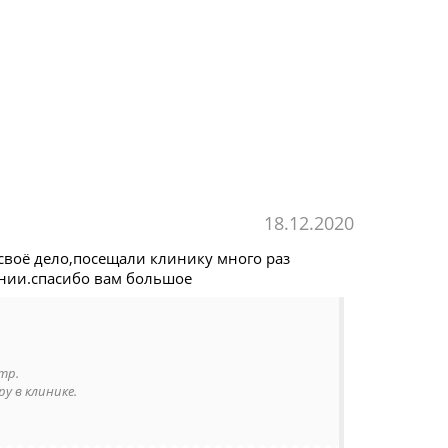
18.12.2020
воё дело,посещали клинику много раз
ении.спасибо вам большое
тр.
у в клинике.