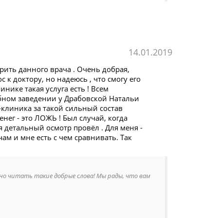
14.01.2019
ить данного врача . Очень добрая,
 к доктору, но надеюсь , что смогу его
нике такая услуга есть ! Всем
бном заведении у Драбовской Натальи
-клиника за такой сильный состав
енег - это ЛОЖЬ ! Был случай, когда
тя детальный осмотр провёл . Для меня -
чам и мне есть с чем сравнивать. Так
но читать такие добрые слова! Мы рады, что вам