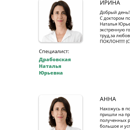
ИРИНА
Добрый день!
С доктором по
Наталья Юрье
экстренную г
труд,за любо
ПОКЛОН!!!!! (
Специалист:
Драбовская
Наталья
Юрьевна
АННА
Нахожусь в п
пришли на при
полученных р
большое и ус