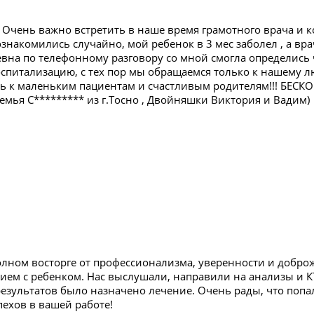
 Очень важно встретить в наше время грамотного врача и к
знакомились случайно, мой ребенок в 3 мес заболел , а вра
вна по телефонному разговору со мной смогла определись ч
оспитализацию, с тех пор мы обращаемся только к нашему л
вь к маленьким пациентам и счастливым родителям!!! Б
Семья С********* из г.Тосно , Двойняшки Виктория и Вадим)
олном восторге от профессионализма, уверенности и добр
ем с ребенком. Нас выслушали, направили на анализы и КТ,
езультатов было назначено лечение. Очень рады, что попа
пехов в вашей работе!