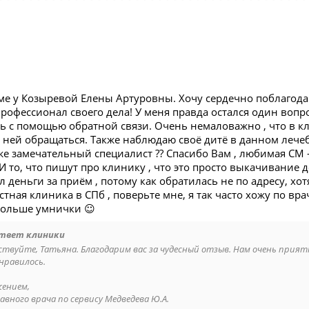
ме у Козыревой Елены Артуровны. Хочу сердечно поблагодар
рофессионал своего дела! У меня правда остался один вопрос
 с помощью обратной связи. Очень немаловажно , что в кли
 ней обращаться. Также наблюдаю своё дитё в данном лече
е замечательный специалист ?? Спасибо Вам , любимая СМ 
И то, что пишут про клинику , что это просто выкачивание д
л деньги за приём , потому как обратилась не по адресу, хо
стная клиника в СПб , поверьте мне, я так часто хожу по вра
больше умнички ☺️
твет клиники
ствуйте, Татьяна. Благодарим вас за чудесный отзыв. Нам очень прият
онравилось.
жением,
авного врача по сервису Медведева Ю.А.