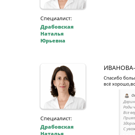
Специалист:
Драбовская
Наталья
Юрьевна
ИВАНОВА
Спасибо боль
всё хорошо,в
О
Дарин
Рады 
Все в
Специалист:
Прият
Здоро
Драбовская
С ува
Наталья