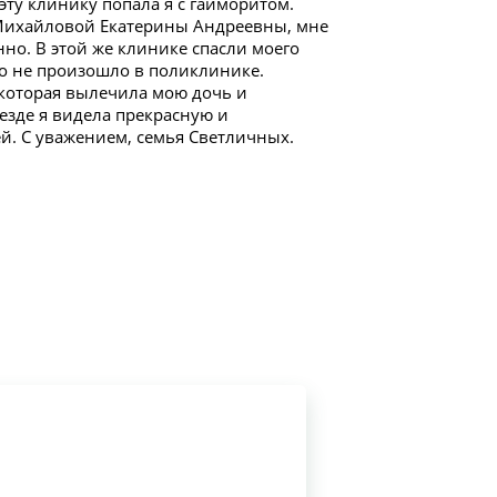
эту клинику попала я с гайморитом.
 Михайловой Екатерины Андреевны, мне
но. В этой же клинике спасли моего
о не произошло в поликлинике.
 которая вылечила мою дочь и
езде я видела прекрасную и
й. С уважением, семья Светличных.