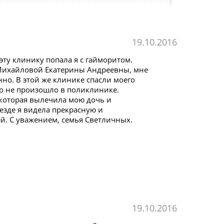
19.10.2016
эту клинику попала я с гайморитом.
 Михайловой Екатерины Андреевны, мне
но. В этой же клинике спасли моего
о не произошло в поликлинике.
 которая вылечила мою дочь и
езде я видела прекрасную и
й. С уважением, семья Светличных.
19.10.2016