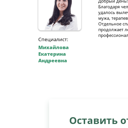
Добрый день! 
Благодаря че
удалось выле
мужа, терапе
Отдельное сп
продолжает л
профессионал
Специалист:
Михайлова
Екатерина
Андреевна
Оставить 