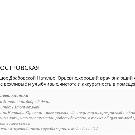
-ОСТРОВСКАЯ
шое Драбовской Наталье Юрьевне,хороший врач знающий с
се вежливые и улыбчивые,чистота и аккуратность в помещ
твет клиники
а Антоновна, добрый день.
читать этот отзыв!
ерно, Наталья Юрьевна - замечательный специалист, прекрасный педиа
но знать, что вы отметили работу доктора, а также общую атмосфер
вья вашей семье!
жением, руководитель службы сервиса Медведева Ю.А.