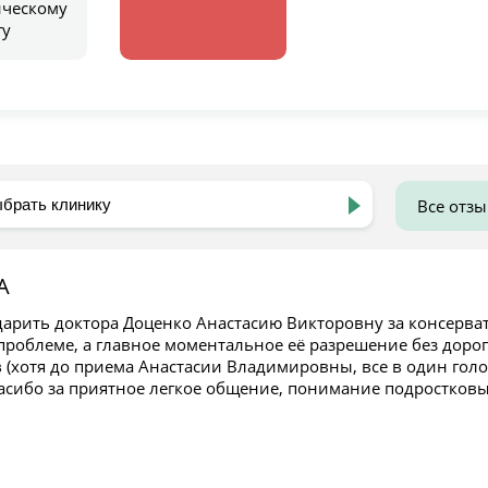
ическому
гу
Все отз
А
дарить доктора Доценко Анастасию Викторовну за консерв
проблеме, а главное моментальное её разрешение без дорог
(хотя до приема Анастасии Владимировны, все в один голос
асибо за приятное легкое общение, понимание подростковы