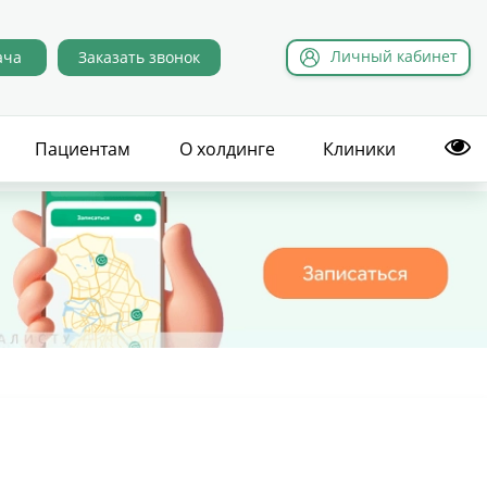
Л
ичный
к
абинет
ача
Заказать звонок
Пациентам
О холдинге
Клиники