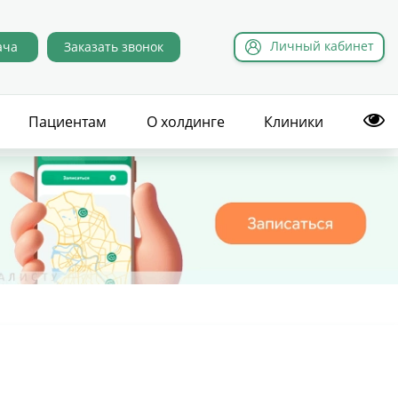
Л
ичный
к
абинет
ача
Заказать звонок
Пациентам
О холдинге
Клиники