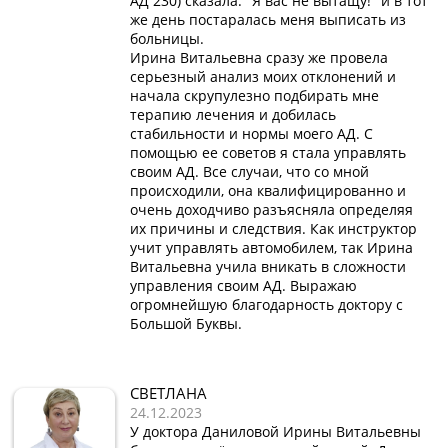
АД 230) сказала: "Я вас не вытащу!" и в тот
же день постаралась меня выписать из
больницы.
Ирина Витальевна сразу же провела
серьезный анализ моих отклонений и
начала скрупулезно подбирать мне
терапию лечения и добилась
стабильности и нормы моего АД. С
помощью ее советов я стала управлять
своим АД. Все случаи, что со мной
происходили, она квалифицированно и
очень доходчиво разъясняла определяя
их причины и следствия. Как инструктор
учит управлять автомобилем, так Ирина
Витальевна учила вникать в сложности
управления своим АД. Выражаю
огромнейшую благодарность доктору с
Большой Буквы.
СВЕТЛАНА
24.12.2023
У доктора Даниловой Ирины Витальевны