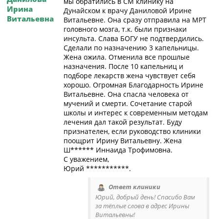
мы обратились в СМ клинику на
Ирина
Дунайском к врачу Даниловой Ирине
Витальевна
Витальевне. Она сразу отправила на МРТ
головного мозга, т.к. были признаки
инсульта. Слава БОГУ не подтвердились.
Сделали по назначению 3 капельницы.
Жена ожила. Отменила все прошлые
назначения. После 10 капельниц и
подборе лекарств жена чувствует себя
хорошо. Огромная Благодарность Ирине
Витальевне. Она спасла человека от
мучений и смерти. Сочетание старой
школы и интерес к современным методам
лечения дал такой результат. Буду
признателен, если руководство клиники
поощрит Ирину Витальевну. Жена
Ш****** Иннаида Трофимовна.
С уважением,
Юрий ***********.
Ответ клиники
Юрий, добрый день! Спасибо Вам
за тёплые слова в адрес Ирины
Витальевны!