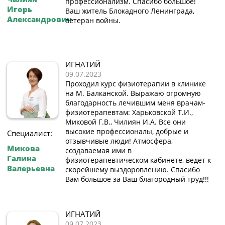
профессионализм. Спасибо большое!
Игорь
Ваш житель Блокадного Ленинграда,
Александрович
ветеран войны.
ИГНАТИЙ
09.07.2023
Проходил курс физиотерапии в клинике
на М. Балканской. Выражаю огромную
благодарность лечившим меня врачам-
физиотерапевтам: Харьковской Т.И.,
Миковой Г.В., Чилиян И.А. Все они
высокие профессионалы, добрые и
Специалист:
отзывчивые люди! Атмосфера,
Микова
создаваемая ими в
Галина
физиотерапевтическом кабинете, ведёт к
Валерьевна
скорейшему выздоровлению. Спасибо
Вам большое за Ваш благородный труд!!!
ИГНАТИЙ
09.07.2023