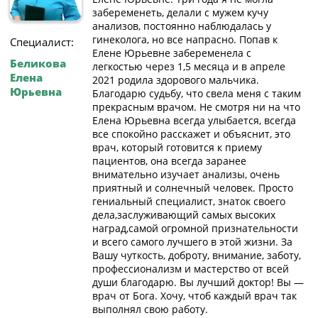
забеременеть, делали с мужем кучу
анализов, постоянно наблюдалась у
гинеколога, но все напрасно. Попав к
Специалист:
Елене Юрьевне забеременела с
Беликова
легкостью через 1,5 месяца и в апреле
Елена
2021 родила здорового мальчика.
Юрьевна
Благодарю судьбу, что свела меня с таким
прекрасным врачом. Не смотря ни на что
Елена Юрьевна всегда улыбается, всегда
все спокойно расскажет и объяснит, это
врач, который готовится к приему
пациентов, она всегда заранее
внимательно изучает анализы, очень
приятный и солнечный человек. Просто
гениальный специалист, знаток своего
дела,заслуживающий самых высоких
наград,самой огромной признательности
и всего самого лучшего в этой жизни. За
Вашу чуткость, доброту, внимание, заботу,
профессионализм и мастерство от всей
души благодарю. Вы лучший доктор! Вы —
врач от Бога. Хочу, чтоб каждый врач так
выполнял свою работу.