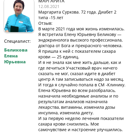
МАРГАРИТА
12.08.2021
Маргарита Суркова. 72 года. Диабет 2
типа -15 лет
Отзыв:
В марте 2021 года моя жизнь изменилась.
Я встретила Елену Юрьевну Беликову —
эндокринолога высокого профессионала,
Специалист:
доктора от Бога и прекрасного человека.
Беликова
Я пришла к ней с показателем сахара
Елена
крови — 25 единиц.
Юрьевна
И я не знала как мне жить дальше, как и
где лечиться Участковый врач ничего
сказать не мог, сказал идите в диабет
центр А там записываться надо за месяц.
И тогда я случайно попала в СМ -Клинику.
Елена Юрьевна во всем разобралась,
назначила необходимые анализы и по
результатам анализов назначила
лекарства, витамины, изменила дозы
инсулина, изменила диету.
И за первую неделю лечения показатели
сахара крови снизились. Мое
самочувствие и настроение улучшились.