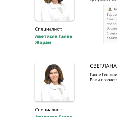
О
Здрав
Спаси
всё в
Специалист:
довер
С ува
Аветисян Гаяне
Главн
Жораи
СВЕТЛАНА
Гаяне Георги
Вами возраст
Специалист:
Аветисян Гаяне