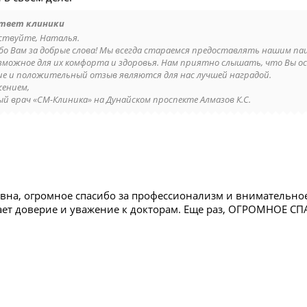
твет клиники
ствуйте, Наталья.
бо Вам за добрые слова! Мы всегда стараемся предоставлять нашим п
озможное для их комфорта и здоровья. Нам приятно слышать, что Вы о
ие и положительный отзыв являются для нас лучшей наградой.
жением,
ый врач «СМ-Клиника» на Дунайском проспекте Алмазов К.С.
евна, огромное спасибо за профессионализм и внимательно
ает доверие и уважение к докторам. Еще раз, ОГРОМНОЕ СП