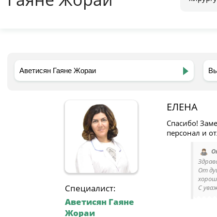
ЕЛЕНА
Спасибо! Зам
персонал и о
О
Здрав
От ду
хорошо
Специалист:
С ува
Аветисян Гаяне
Жораи