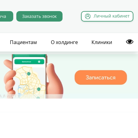
Л
ичный
к
абинет
ача
Заказать звонок
Пациентам
О холдинге
Клиники