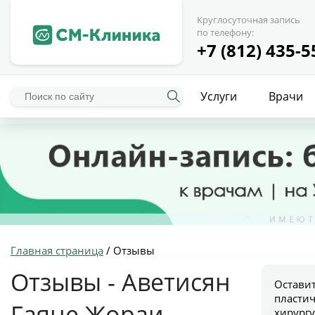
Круглосуточная запись
по телефону:
+7 (812) 435-5
Услуги
Врачи
Главная страница
/
Отзывы
Отзывы - Аветисян
Остави
пласти
Гаяне Жораи
хирург