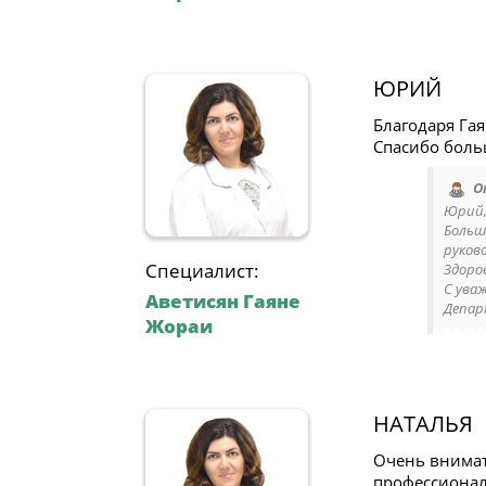
ЮРИЙ
Благодаря Гая
Спасибо больш
О
Юрий,
Больш
руков
Специалист:
Здоро
С ува
Аветисян Гаяне
Депар
Жораи
НАТАЛЬЯ
Очень внимат
профессионал