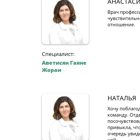
АНАСТАС
Врач професс
чувствительн
отношение.
Специалист:
Аветисян Гаяне
Жораи
НАТАЛЬЯ
Хочу поблагод
команду. Отд
посочувствов
привыкла, что
очередь увид
ней.