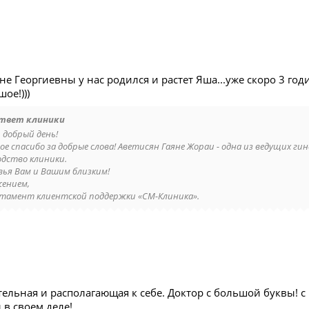
не Георгиевны у нас родился и растет Яша...уже скоро 3 годи
ое!)))
твет клиники
 добрый день!
ое спасибо за добрые слова! Аветисян Гаяне Жораи - одна из ведущих ги
одство клиники.
вья Вам и Вашим близким!
жением,
тамент клиентской поддержки «СМ-Клиника».
ельная и располагающая к себе. Доктор с большой буквы! с
 в своем деле!