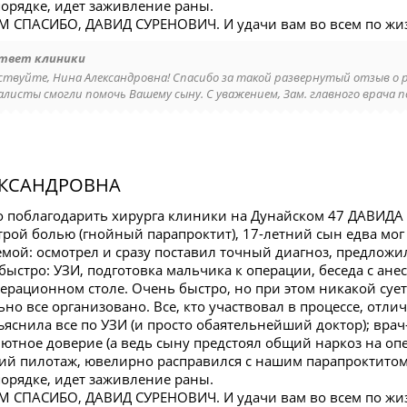
порядке, идет заживление раны.
СПАСИБО, ДАВИД СУРЕНОВИЧ. И удачи вам во всем по жи
твет клиники
ствуйте, Нина Александровна! Спасибо за такой развернутый отзыв о 
алисты смогли помочь Вашему сыну. С уважением, Зам. главного врача по
ЕКСАНДРОВНА
о поблагодарить хирурга клиники на Дунайском 47 ДАВИД
трой болью (гнойный парапроктит), 17-летний сын едва мог
мой: осмотрел и сразу поставил точный диагноз, предложил
ыстро: УЗИ, подготовка мальчика к операции, беседа с анес
ерационном столе. Очень быстро, но при этом никакой сует
ьно все организовано. Все, кто участвовал в процессе, от
ъяснила все по УЗИ (и просто обаятельнейший доктор); вра
тное доверие (а ведь сыну предстоял общий наркоз на опер
й пилотаж, ювелирно расправился с нашим парапроктитом, 
порядке, идет заживление раны.
СПАСИБО, ДАВИД СУРЕНОВИЧ. И удачи вам во всем по жи