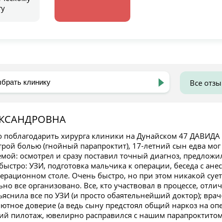
гу
Все отз
ЕКСАНДРОВНА
о поблагодарить хирурга клиники на Дунайском 47 ДАВИД
трой болью (гнойный парапроктит), 17-летний сын едва мог
мой: осмотрел и сразу поставил точный диагноз, предложил
ыстро: УЗИ, подготовка мальчика к операции, беседа с анес
ерационном столе. Очень быстро, но при этом никакой сует
ьно все организовано. Все, кто участвовал в процессе, от
ъяснила все по УЗИ (и просто обаятельнейший доктор); вра
тное доверие (а ведь сыну предстоял общий наркоз на опер
й пилотаж, ювелирно расправился с нашим парапроктитом, 