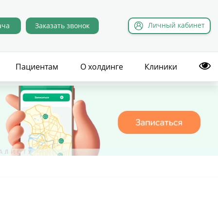
Л
ичный
к
абинет
ача
Заказать звонок
Пациентам
О холдинге
Клиники