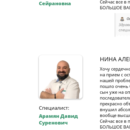
Сейчас все в 
Сейрановна
БОЛЬШОЕ ВАМ 
О
Здрав
специ
НИНА АЛ
Хочу сердечн
на прием с ос
нашей пробле
пошло очень б
сын уже на оп
последовател
прекрасно об
Специалист:
внушил абсолю
вообще высши
Арамян Давид
Сейчас все в 
Суренович
БОЛЬШОЕ ВАМ 