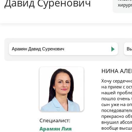
Давид Суренович
хирур
НИНА АЛ
Хочу сердечн
на прием с ос
нашей пробле
пошло очень б
сын уже на оп
последовател
прекрасно об
Специалист:
внушил абсолю
вообще высши
Арамян Лия