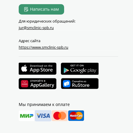
Написать нам
Для юридических обращений:
jur@smclinic‑spb.ru
Адрес сайта
https://www.smclinic-spb.ru
Мы принимаем к оплате