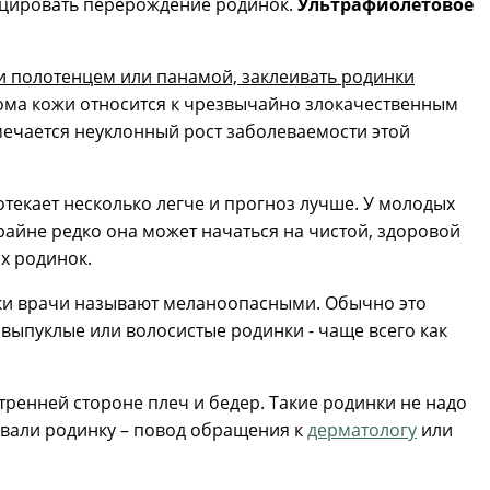
оцировать перерождение родинок.
Ультрафиолетовое
и полотенцем или пана
мой, заклеивать родинки
нома кожи относится к чрезвычайно злокачественным
мечается неуклонный рост заболеваемости этой
текает несколько легче и прогноз лучше. У молодых
айне редко она может начаться на чистой, здоровой
ых родинок.
нки врачи называют меланоопасными. Обычно это
выпуклые или волосистые родинки - чаще всего как
ренней стороне плеч и бедер. Такие родинки не надо
овали родинку – повод обращения к
дерматологу
или