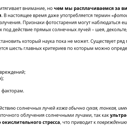
ритягивает внимание, но
чем мы расплачиваемся за в
и
. В настоящее время даже употребляется термин «
фото
злучения. Признаки фотостарения могут наблюдаться е
 под действие прямых солнечных лучей – шея, декольте,
становить который наука пока не может. Существует ряд
тся шесть главных критериев по которым можно опреде
овреждений;
);
 факторам.
ействию солнечных лучей
кожа обычно сухая, тонкая, и
быточного облучения солнечными лучами, так как
ультра
 окислительного стресса
, что приводит к
повреждению