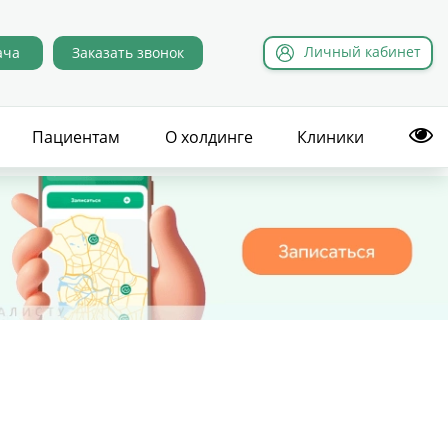
Л
ичный
к
абинет
ача
Заказать звонок
Пациентам
О холдинге
Клиники