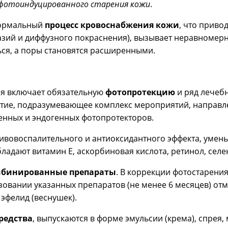
 фотоиндуцированного старения кожи
.
нормальный
процесс кровоснабжения кожи
, что приво
эктазий и диффузного покраснения), вызывает неравном
ься, а поры становятся расширенными.
ия включает обязательную
фотопротекцию
и ряд лечебн
ие, подразумевающее комплекс мероприятий, направл
енных и эндогенных фотопротекторов.
тивовоспалительного и антиоксидантного эффекта, умен
адают витамин Е, аскорбиновая кислота, ретинол, селен,
бинированные препараты
. В коррекции фотостарени
зовании указанных препаратов (не менее 6 месяцев) от
эфелид (веснушек).
редства
, выпускаются в форме эмульсии (крема), спрея