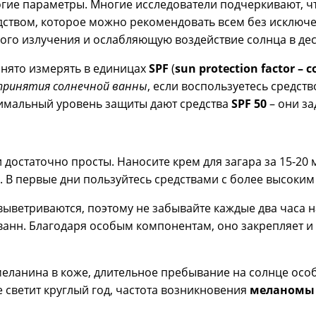
гие параметры. Многие исследователи подчеркивают, ч
ством, которое можно рекомендовать всем без исключен
ого излучения и ослабляющую воздействие солнца в дес
нято измерять в единицах
SPF
(
sun protection factor 
 принятия солнечной ванны
, если воспользуетесь средст
симальный уровень защиты дают средства
SPF 50
– они за
остаточно просты. Наносите крем для загара за 15-20 м
о. В первые дни пользуйтесь средствами с более высоким
выветриваются, поэтому не забывайте каждые два часа н
анн. Благодаря особым компонентам, оно закрепляет и 
меланина в коже, длительное пребывание на солнце особ
 светит круглый год, частота возникновения
меланомы