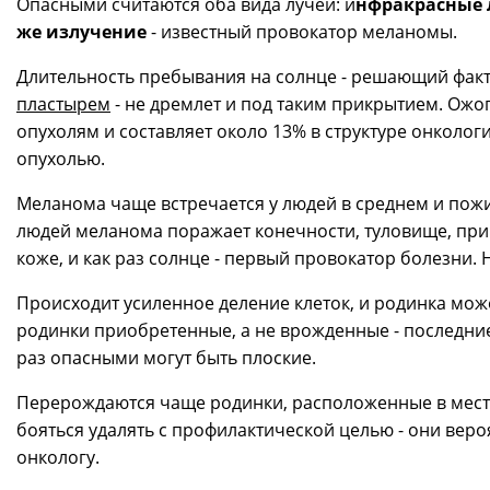
Опасными считаются оба вида лучей: и
нфракрасные
же излучение
- известный провокатор меланомы.
Длительность пребывания на солнце - решающий фак
пластырем
- не дремлет и под таким прикрытием. Ожо
опухолям и составляет около 13% в структуре онколо
опухолью.
Меланома чаще встречается у людей в среднем и пожи
людей меланома поражает конечности, туловище, при
коже, и как раз солнце - первый провокатор болезни.
Происходит усиленное деление клеток, и родинка мо
родинки приобретенные, а не врожденные - последние
раз опасными могут быть плоские.
Перерождаются чаще родинки, расположенные в местах
бояться удалять с профилактической целью - они ве
онкологу.