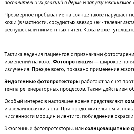
воспалительных реакций в дерме
и
запуску механизмов
Чрезмерное пребывание на солнце также нарушает 
кожи (в частности, сосудистых звездочек - телеанги
веснушек или пигментных пятен. Кожа может утолщат
Тактика ведения пациентов с признаками фотостарен
изменений на коже.
Фотопротекция
— широкое понят
излучения. Прежде всего, показано применение экзог
Эндогенные фотопротекторы
работают за счет про
темпа регенераторных процессов. Таким действием обл
Особый интерес в настоящее время представляют
ком
и азелаиновая кислота. При продолжительном исполь
численности морщин и лентиго, побледнение окраски 
Экзогенные фотопротекторы, или
солнцезащитные с