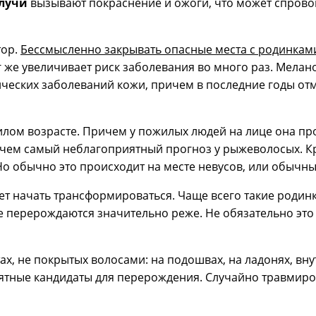
 лучи
вызывают покраснение и ожоги, что может спров
тор.
Бессмысленно закрывать опасные места с родинкам
г же увеличивает риск заболевания во много раз. Мела
гических заболеваний кожи, причем в последние годы от
лом возрасте. Причем у пожилых людей на лице она про
чем самый неблагоприятный прогноз у рыжеволосых. Кр
 Но обычно это происходит на месте невусов, или обычн
жет начать трансформироваться. Чаще всего такие роди
 перерождаются значительно реже. Не обязательно это 
, не покрытых волосами: на подошвах, на ладонях, внут
роятные кандидаты для перерождения. Случайно травмир