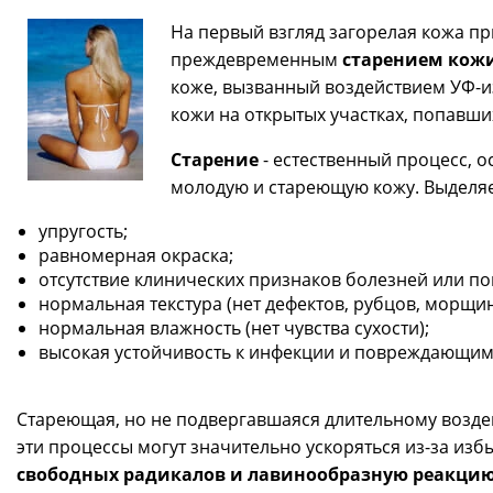
На первый взгляд загорелая кожа п
преждевременным
старением кож
коже, вызванный воздействием УФ-и
кожи на открытых участках, попавших
Старение
- естественный процесс, о
молодую и стареющую кожу. Выделяе
упругость;
равномерная окраска;
отсутствие клинических признаков болезней или п
нормальная текстура (нет дефектов, рубцов, морщин
нормальная влажность (нет чувства сухости);
высокая устойчивость к инфекции и повреждающим
Стареющая, но не подвергавшаяся длительному возд
эти процессы могут значительно ускоряться из-за из
свободных радикалов и лавинообразную реакцию