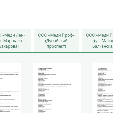
 «Меди Лен»
ООО «Меди Проф»
ООО «Меди П
ул. Маршала
(Дунайский
(ул. Мала
Захарова)
проспект)
Балканска