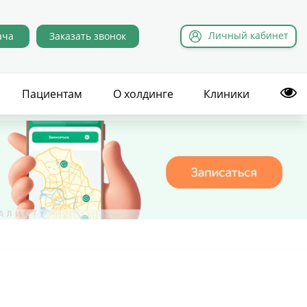
Л
ичный
к
абинет
ача
Заказать звонок
Пациентам
О холдинге
Клиники