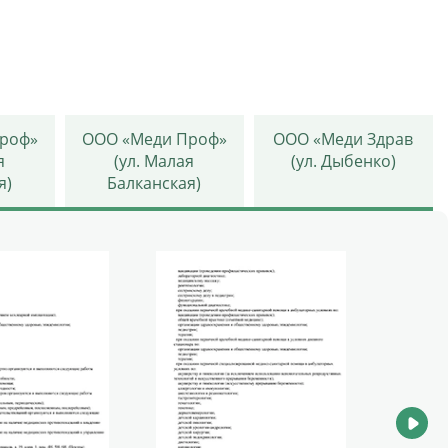
роф»
ООО «Меди Проф»
ООО «Меди Здрав
я
(ул. Малая
(ул. Дыбенко)
я)
Балканская)