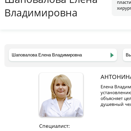
пласт
хирур
Владимировна
АНТОНИН
Елена Владим
установлению
объясняет це
душевный чел
Специалист: