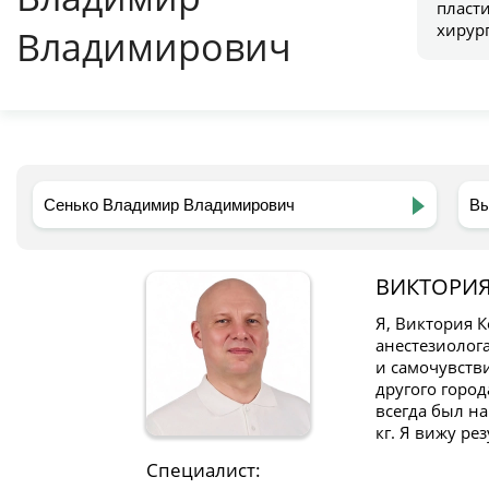
пласт
хирур
Владимирович
ВИКТОРИ
Я, Виктория 
анестезиолог
и самочувств
другого город
всегда был н
кг. Я вижу ре
Специалист: