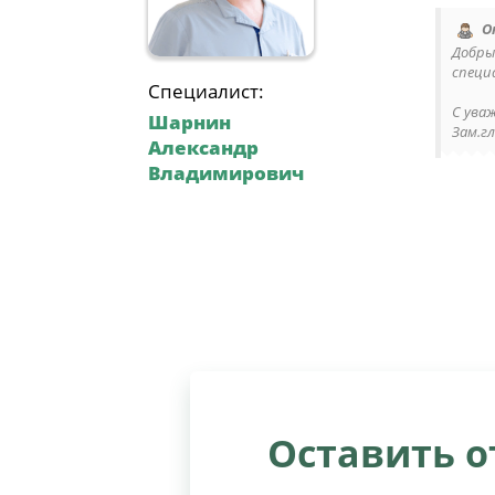
О
Добры
специ
Специалист:
C ува
Шарнин
Зам.гл
Александр
Владимирович
Оставить 