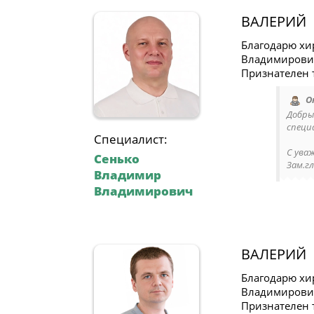
ВАЛЕРИЙ
Благодарю хи
Владимирович
Признателен т
О
Добры
специ
Специалист:
C ува
Сенько
Зам.гл
Владимир
Владимирович
ВАЛЕРИЙ
Благодарю хи
Владимирович
Признателен т