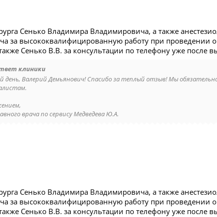
рурга Сенько Владимира Владимировича, а также анестези
а за высококвалифицированную работу при проведении о
акже Сенько В.В. за консультации по телефону уже после в
твет клиники
й день, Валерий Демьянович! Спасибо за теплый отзыв! Мы обязательн
алистам.
жением,
авного врача по сервису Медведева Ю.А.
рурга Сенько Владимира Владимировича, а также анестези
а за высококвалифицированную работу при проведении о
акже Сенько В.В. за консультации по телефону уже после в