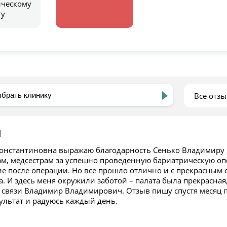
ическому
гу
Все отз
Я
Константиновна выражаю благодарность Сенько Владимиру 
ам, медсестрам за успешно проведенную бариатрическую опе
ие после операции. Но все прошло отлично и с прекрасным
а. И здесь меня окружили заботой – палата была прекрасна
а связи Владимир Владимирович. Отзыв пишу спустя месяц п
зультат и радуюсь каждый день.