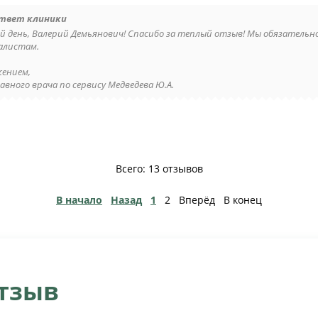
твет клиники
й день, Валерий Демьянович! Спасибо за теплый отзыв! Мы обязательн
алистам.
жением,
авного врача по сервису Медведева Ю.А.
Всего: 13 отзывов
В начало
Назад
1
2
Вперёд
В конец
отзыв