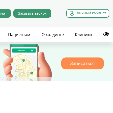
Л
ичный
к
абинет
ача
Заказать звонок
Пациентам
О холдинге
Клиники