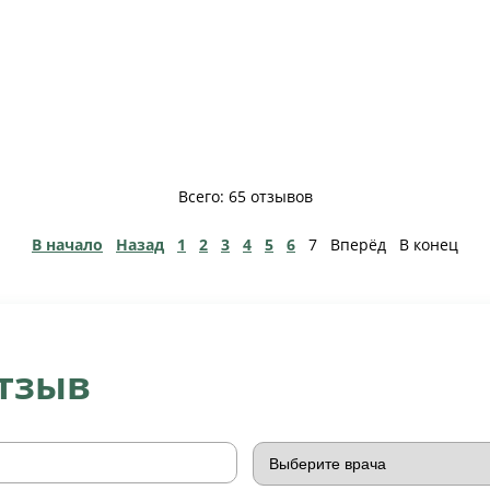
Всего: 65 отзывов
В начало
Назад
1
2
3
4
5
6
7
Вперёд
В конец
отзыв