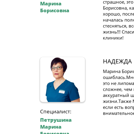
страшное, это
Марина
Борисовна, ка
Борисовна
хорошо, после
началась полн
стесняться, в
жизнь!!! Спа
клиники!
НАДЕЖДА
Марина Борис
ошиблась.Мне
это не липом
сложнее, чем
аккуратный ш
жизни.Также 
если есть воп
Специалист:
внимательно
Петрушина
Марина
Борисовна