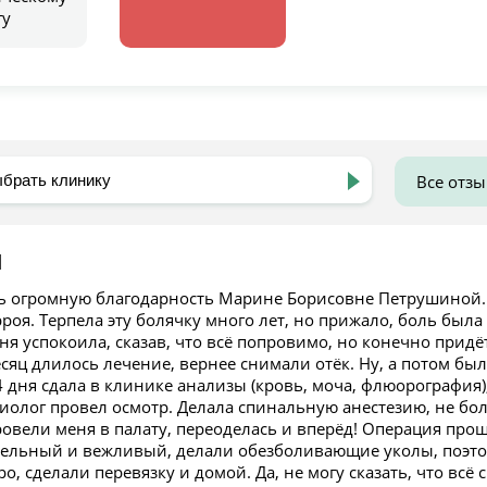
гу
Все отз
Я
ь огромную благодарность Марине Борисовне Петрушиной. 
роя. Терпела эту болячку много лет, но прижало, боль была
я успокоила, сказав, что всё попровимо, но конечно придёт
сяц длилось лечение, вернее снимали отёк. Ну, а потом бы
4 дня сдала в клинике анализы (кровь, моча, флюорография
зиолог провел осмотр. Делала спинальную анестезию, не бо
овели меня в палату, переоделась и вперёд! Операция прошл
ельный и вежливый, делали обезболивающие уколы, поэтом
о, сделали перевязку и домой. Да, не могу сказать, что всё