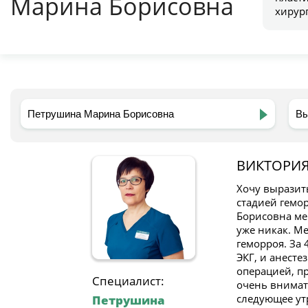
Марина Борисовна
хирур
ВИКТОРИ
Хочу выразит
стадией гемор
Борисовна мен
уже никак. Ме
геморроя. За 
ЭКГ, и анесте
операцией, пр
Специалист:
очень внимат
следующее утр
Петрушина