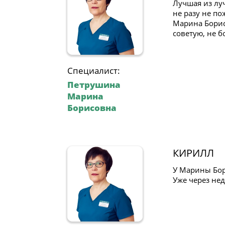
Лучшая из лу
не разу не по
Марина Борис
советую, не б
Специалист:
Петрушина
Марина
Борисовна
КИРИЛЛ
У Марины Бори
Уже через не