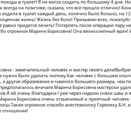
 походы в туалет! Я не могла сходить по большому 4 дня. 
к всегда на позитиве, сказала, что всё прошло отлично! Ко
 ходила в туалет каждый день, конечно было больно, на 12 
оценная жизнь! Жизнь без боли! Призываю всех, пожалуйста
сё равно придется лечить! Потерпеть после операции пару н
сибо огромное Марине Борисовне! Она великолепный врач! 
овна - замечательный человек и мастер своего дела!Выбра
 нужно было удалить липому.Как человек с большим опыто
а, а другое образование и намного большего размера, чем 
 предполагалось вначале.Марина Борисовна мастерски удал
ов.Я ей очень благодарна ! уже через неделю сняли швы и 
Марина Борисовна очень отзывчивый и приятный человек в
росы.Также огромное спасибо анестезиологу Горелику Б.Н. 
е отношение!