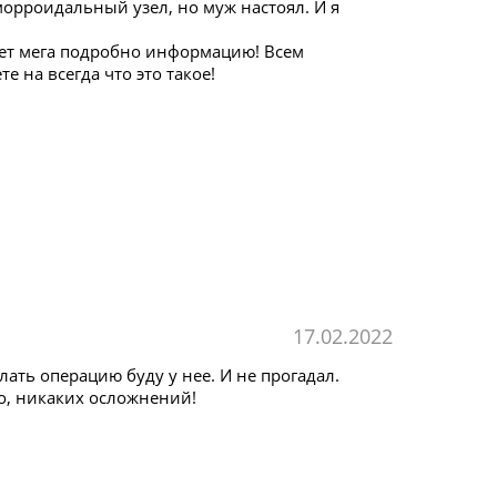
морроидальный узел, но муж настоял. И я
ет мега подробно информацию! Всем
е на всегда что это такое!
17.02.2022
ать операцию буду у нее. И не прогадал.
о, никаких осложнений!