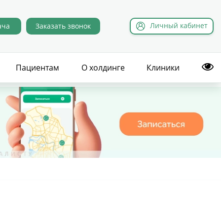
Л
ичный
к
абинет
ача
Заказать звонок
Пациентам
О холдинге
Клиники