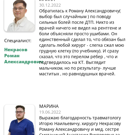
30.12.2022
Обратилась к Роману Александровичу(
выбор был случайным ) по поводу
сильных болей после ДТП. Никто из
врачей ничего не видел на рентгене и
боли объясняли просто ушибами. Он
единственный сделал то, что обязан был
Специалист:
сделать любой хирург - слегка сжал мою
Некрасов
грудную клетку (по учебнику). И сразу
Роман
сказал, что это перелом рёбер , что и
Александрович
подтвердилось на КТ. Выглядит
мальчиком, но по результату- лучше
маститых , но равнодушных врачей.
МАРИНА
19.06.2022
Выражаю благодарность травматологу
Игорю Наильевичу, хирургу Некрасову
Роману Александровичу и мед. сестре
Сметаниной Анастасии Викторовне за