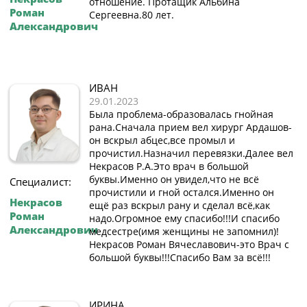
отношение. Протащик Альбина
Роман
Сергеевна.80 лет.
Александрович
ИВАН
29.01.2023
Была проблема-образовалась гнойная
рана.Сначала прием вел хирург Ардашов-
он вскрыл абцес,все промыл и
прочистил.Назначил перевязки.Далее вел
Некрасов Р.А.Это врач в большой
буквы.Именно он увидел,что не всё
Специалист:
прочистили и гной остался.Именно он
Некрасов
ещё раз вскрыл рану и сделал всё,как
Роман
надо.Огромное ему спасибо!!!И спасибо
Александрович
медсестре(имя женщины не запомнил)!
Некрасов Роман Вячеславович-это Врач с
большой буквы!!!Спасибо Вам за всё!!!
ИРИНА