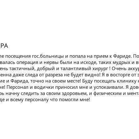
РА
ле посещения гос.больницы и попала на прием к Фариде. По
овалась операция и нервы были на исходе, таких мудрых и
чень тактичный, добрый и талантливый хирург ! Очень акк
енна даже следа от разреза не будет видно! Я в восторге о
е и Фарида, точно на своем месте! Буду посещать клинику 
е! Персонал и водички приносил мне и успокаивали. Я до
рь начну следить за своим здоровьем, и физическим и мен
де и всему персоналу что помогли мне!