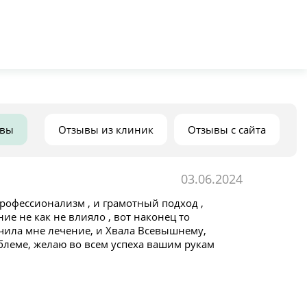
ывы
Отзывы из клиник
Отзывы с сайта
03.06.2024
рофессионализм , и грамотный подход ,
ие не как не влияло , вот наконец то
чила мне лечение, и Хвала Всевышнему,
облеме, желаю во всем успеха вашим рукам