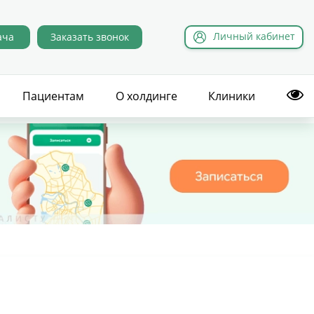
Л
ичный
к
абинет
ача
Заказать звонок
Пациентам
О холдинге
Клиники