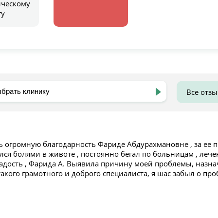
ическому
гу
Все отз
ь огромную благодарность Фариде Абдурахмановне , за ее п
лся болями в животе , постоянно бегал по больницам , лечен
адость , Фарида А. Выявила причину моей проблемы, назна
акого грамотного и доброго специалиста, я шас забыл о пр