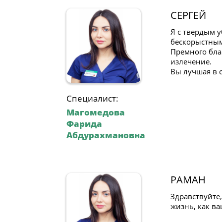
СЕРГЕЙ
Я с твердым у
бескорыстным
Премного благ
излечение.
Вы лучшая в с
Специалист:
Магомедова
Фарида
Абдурахмановна
РАМАН
Здравствуйте,
жизнь, как ва