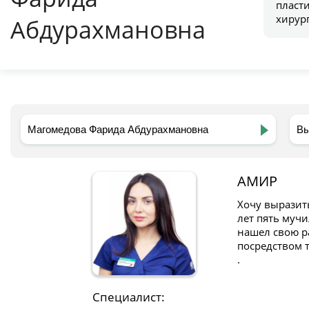
пласт
хирур
Абдурахмановна
АМИР
Хочу выразит
лет пять мучи
нашел свою р
посредством т
.
Специалист: