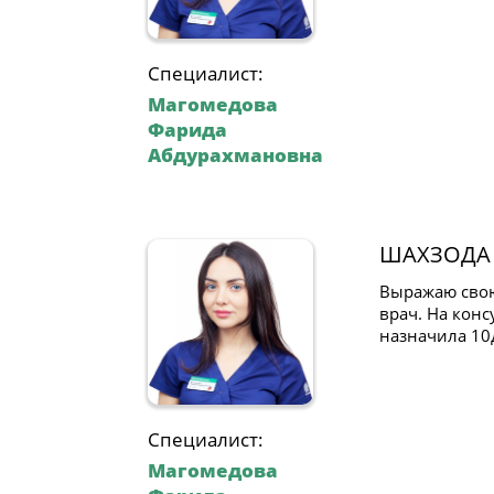
Специалист:
Магомедова
Фарида
Абдурахмановна
ШАХЗОДА
Выражаю свою
врач. На кон
назначила 10д
Специалист:
Магомедова