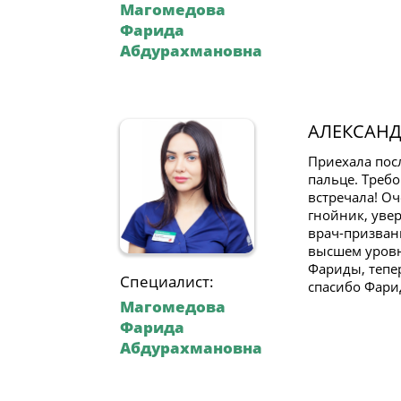
Магомедова
Фарида
Абдурахмановна
АЛЕКСАНД
Приехала пос
пальце. Треб
встречала! О
гнойник, увер
врач-призвани
высшем уровн
Фариды, тепе
Специалист:
спасибо Фари
Магомедова
Фарида
Абдурахмановна