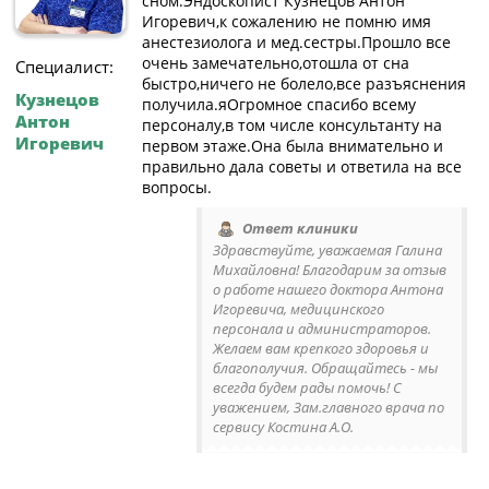
сном.Эндоскопист Кузнецов Антон
Игоревич,к сожалению не помню имя
анестезиолога и мед.сестры.Прошло все
очень замечательно,отошла от сна
Специалист:
быстро,ничего не болело,все разъяснения
Кузнецов
получила.яОгромное спасибо всему
Антон
персоналу,в том числе консультанту на
Игоревич
первом этаже.Она была внимательно и
правильно дала советы и ответила на все
вопросы.
Ответ клиники
Здравствуйте, уважаемая Галина
Михайловна! Благодарим за отзыв
о работе нашего доктора Антона
Игоревича, медицинского
персонала и администраторов.
Желаем вам крепкого здоровья и
благополучия. Обращайтесь - мы
всегда будем рады помочь! С
уважением, Зам.главного врача по
сервису Костина А.О.