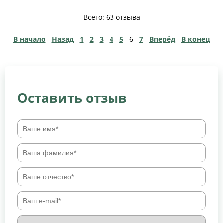
Всего: 63 отзыва
В начало
Назад
1
2
3
4
5
6
7
Вперёд
В конец
Оставить отзыв