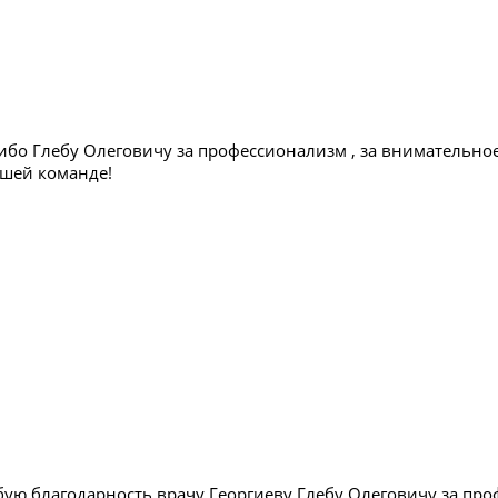
ибо Глебу Олеговичу за профессионализм , за внимательно
ашей команде!
ую благодарность врачу Георгиеву Глебу Олеговичу за про