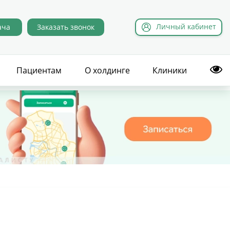
Л
ичный
к
абинет
ача
Заказать звонок
Пациентам
О холдинге
Клиники