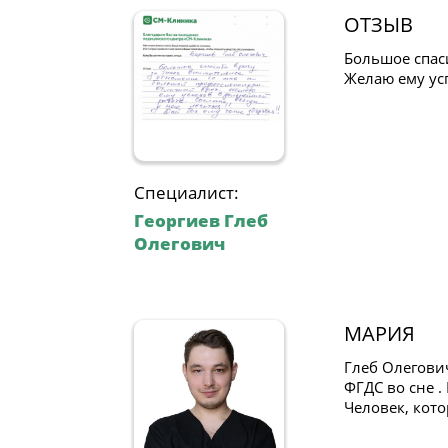
ОТЗЫВ
Большое спас
Желаю ему усп
Специалист:
Георгиев Глеб
Олегович
МАРИЯ
Глеб Олегович
ФГДС во сне .
Человек, кот