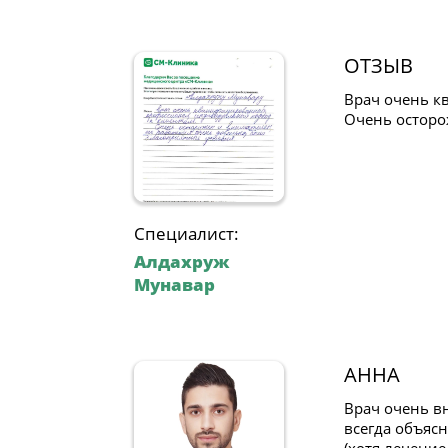
ОТЗЫВ
Врач очень к
Очень осторо
Специалист:
Алдахруж
Мунавар
АННА
Врач очень в
всегда объяс