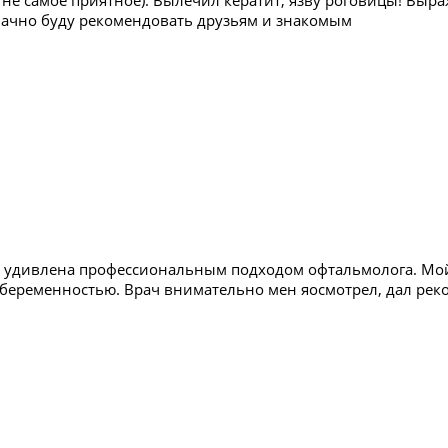
е не самое приятное). Вылечил кератит, язву роговицы! Вы
начно буду рекомендовать друзьям и знакомым
 удивлена профессиональным подходом офтальмолога. Мой
 беременностью. Врач внимательно мен яосмотрел, дал рек