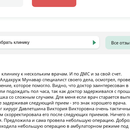
Все отз
клинику к нескольким врачам. И по ДМС и за свой счет.
Алдахруж Мунавар специалист своего дела, осмотрел, пров
ение, которое помогло. Видно, что доктор заинтересован в
и подождать пол часа, так как доктор задерживался с прош
шка со сложным случаем. Для меня если врач старается вып
е задерживая следующий прием - это знак хорошего врача.
г хирург Давлетшина Виктория Викторовна очень тактичны
ом скорректировала его после следующих приемов. Ничего 
. Предложила и сама провела небольшую операцию. Доброж
оходила небольшую операцию в амбулаторном режиме под 