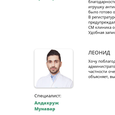
благодарност
игрушку антис
было готово о
В регистрату
предупреждал
СМ клиника о
Удобная запис
ЛЕОНИД
Хочу поблаго
администратор
частности оч
объясняет, вы
Специалист:
Алдахруж
Мунавар