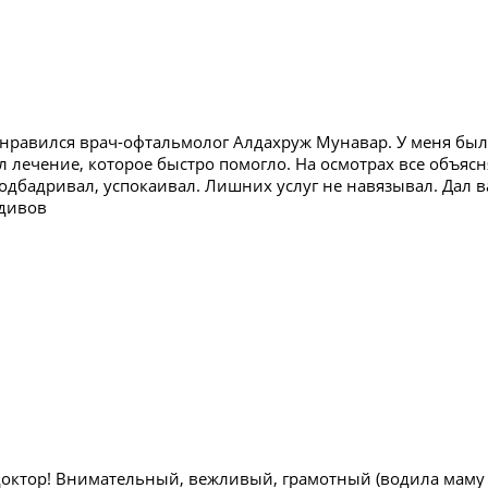
нравился врач-офтальмолог Алдахруж Мунавар. У меня была 
л лечение, которое быстро помогло. На осмотрах все объяс
подбадривал, успокаивал. Лишних услуг не навязывал. Дал
дивов
октор! Внимательный, вежливый, грамотный (водила маму к