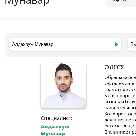
ОЛЕСЯ
Обращалась в 
Офтальмолог 
грамотное леч
меня попросил
пожилая бабу
пациенту даж
Колопроктоло
Специалист:
лечение, пот
рекомендации
Алдахруж
В клинике пр
Мунавар