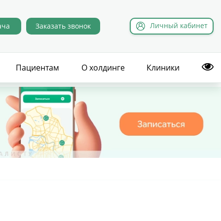
Л
ичный
к
абинет
ача
Заказать звонок
Пациентам
О холдинге
Клиники