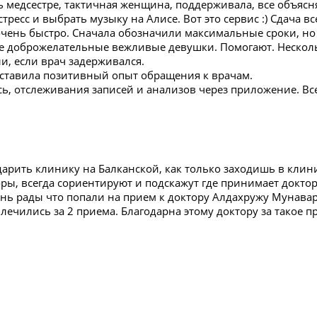
ь медсестре, тактичная женщина, поддерживала, все объяс
тресс и выбрать музыку на Алисе. Вот это сервис :) Сдача вс
чень быстро. Сначала обозначили максимальные сроки, но 
ре доброжелательные вежливые девушки. Помогают. Нескол
и, если врач задерживался.
ставила позитивный опыт обращения к врачам.
ь, отслеживания записей и анализов через приложение. Все
дарить клинику на Балканской, как только заходишь в кли
ы, всегда сориентируют и подскажут где принимает доктор,
ень рады что попали на прием к доктору Алдахружу Мунава
лечились за 2 приема. Благодарна этому доктору за такое 