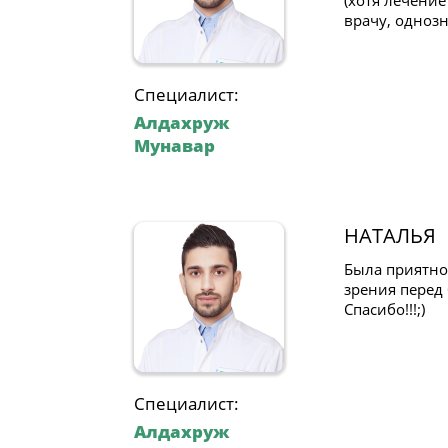
(хотя лечени
врачу, одноз
Специалист:
Алдахруж
Мунавар
НАТАЛЬЯ
Была приятно
зрения перед
Спасибо!!!;)
Специалист:
Алдахруж