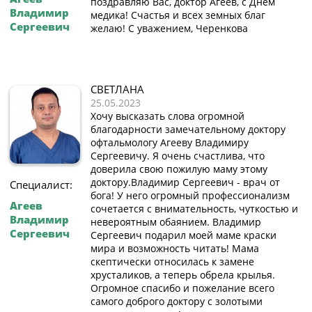
поздравляю Вас, доктор Агеев, с Днём
Владимир
медика! Счастья и всех земных благ
Сергеевич
желаю! С уважением, Черенкова
СВЕТЛАНА
25.05.2023
Хочу высказать слова огромной
благодарности замечательному доктору
офтальмологу Агееву Владимиру
Сергеевичу. Я очень счастлива, что
доверила свою пожилую маму этому
доктору.Владимир Сергеевич - врач от
Специалист:
бога! У него огромный профессионализм
Агеев
сочетается с внимательность, чуткостью и
Владимир
невероятным обаянием. Владимир
Сергеевич
Сергеевич подарил моей маме краски
мира и возможность читать! Мама
скептически относилась к замене
хрусталиков, а теперь обрела крылья.
Огромное спасибо и пожелание всего
самого доброго доктору с золотыми