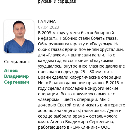
руками и сердцем!
ГАЛИНА
07.04.2023
В 2003-м году у меня был «обширный
инфаркт». Побочно стали болеть глаза.
Обнаружили катаракту и «Глаукому». На
обоих глазах врачи поменяли хрусталики,
для «Глаукомы» выписали капли. Но с
каждым годом состояние «Глаукомы»
Специалист:
ухудшалось, внутреннее глазное давление
Агеев
повышалась двух до 25 – 30 мм рт.ст.
Владимир
Врачи сделали хирургические операции.
Сергеевич
Но всё равно давление прыгало. В 2013-м
году сделали последние хирургические
операции. Всего получилось вместе с
«лазером» – шесть операций. Мы с
дочерью Светой стали искать в интернете
хорошо знающего офтальмолога. Душа и
сердце выбрали врача – офтальмолога,
к.м.н. Агеева Владимира Сергеевича,
работающего в «СМ-Клиника» ООО