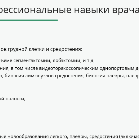
фессиональные навыки врач
в грудной клетки и средостения:
ъеме сегментэктомии, лобэктомии, и т.д.
ния, в том числе видеоторакоскопическим однопортовым д
, биопсия лимфоузлов средостения, биопсия плевры, плев
й полости;
ые новообразования легкого, плевры, средостения (включа