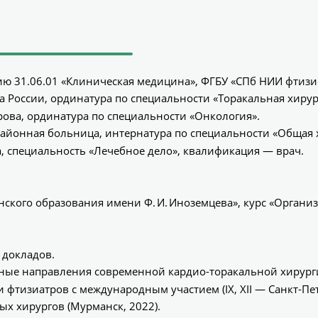
нию 31.06.01 «Клиническая медицина», ФГБУ «СПб НИИ фти
а России, ординатура по специальности «Торакальная хирур
етрова, ординатура по специальности «Онкология».
 районная больница, интернатура по специальности «Общая 
ва, специальность «Лечебное дело», квалификация — врач.
нского образования имени Ф. И. Иноземцева», курс «Органи
 докладов.
е направления современной кардио-торакальной хирургии» (
тизиатров с международным участием (IX, XII — Санкт-Петер
х хирургов (Мурманск, 2022).