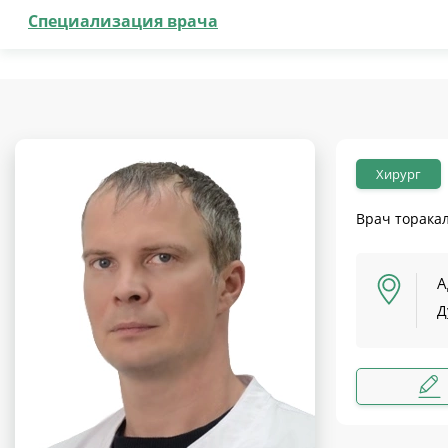
Специализация врача
Хирург
Врач торака
А
Д