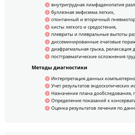
внутригрудная лимфаденопатия разл
буллезная эмфизема легких,
спонтанный и вторичный пневмотор
кисты легкого и средостения,
плевриты и плевральные выпоты раз
диссеминированные очаговые пораж
диафрагмальная грыжа, релаксация 
посттравматические осложнения груд
Методы диагностики
Интерпретация данных компьютерной
Учет результатов эндоскопических и
Назначение плана дообследования,
Определение показаний к консерват
Оценка результатов лечения по дан