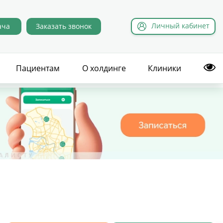
Л
ичный
к
абинет
ача
Заказать звонок
Пациентам
О холдинге
Клиники