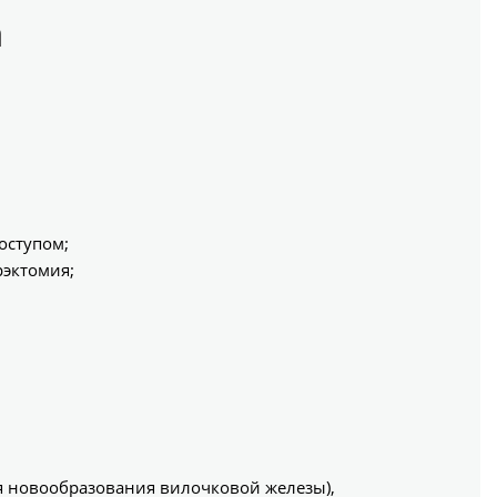
а
оступом;
рэктомия;
я новообразования вилочковой железы),