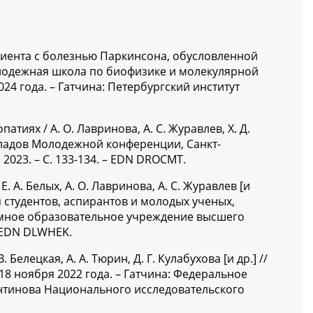
циента с болезнью Паркинсона, обусловленной
яя молодежная школа по биофизике и молекулярной
24 года. – Гатчина: Петербургский институт
иях / А. О. Лавринова, А. С. Журавлев, Х. Д.
окладов Молодежной конференции, Санкт-
2023. – С. 133-134. – EDN DROCMT.
. Белых, А. О. Лавринова, А. С. Журавлев [и
я студентов, аспирантов и молодых ученых,
номное образовательное учреждение высшего
– EDN DLWHEK.
лецкая, А. А. Тюрин, Д. Г. Кулабухова [и др.] //
18 ноября 2022 года. – Гатчина: Федеральное
антинова Национального исследовательского