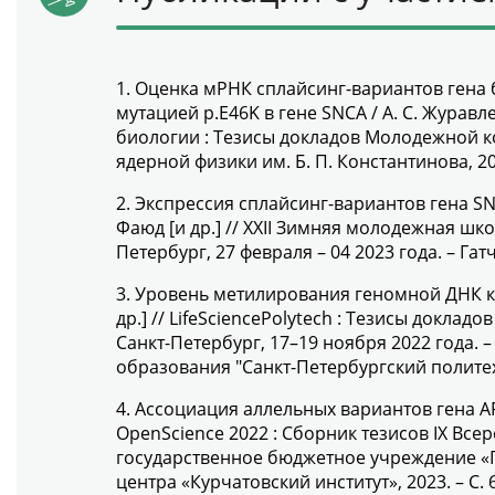
1. Оценка мРНК сплайсинг-вариантов гена
мутацией p.E46K в гене SNCA / А. С. Журавл
биологии : Тезисы докладов Молодежной кон
ядерной физики им. Б. П. Константинова, 202
2. Экспрессия сплайсинг-вариантов гена SN
Фаюд [и др.] // XXII Зимняя молодежная ш
Петербург, 27 февраля – 04 2023 года. – Га
3. Уровень метилирования геномной ДНК кле
др.] // LifeSciencePolytech : Тезисы докл
Санкт-Петербург, 17–19 ноября 2022 года
образования "Санкт-Петербургский политехн
4. Ассоциация аллельных вариантов гена ARS
OpenScience 2022 : Cборник тезисов IX Все
государственное бюджетное учреждение «П
центра «Курчатовский институт», 2023. – С. 