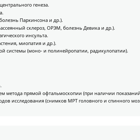
центрального генеза.
а.
олезнь Паркинсона и др.).
ссеянный склероз, ОРЭМ, болезнь Девика и др.).
гического инсульта.
тения, миопатия и др.).
й системы (моно- и полинейропатии, радикулопатии).
.
ием метода прямой офтальмоскопии (при наличии показаний
ов исследования (снимков МРТ головного и спинного мозга