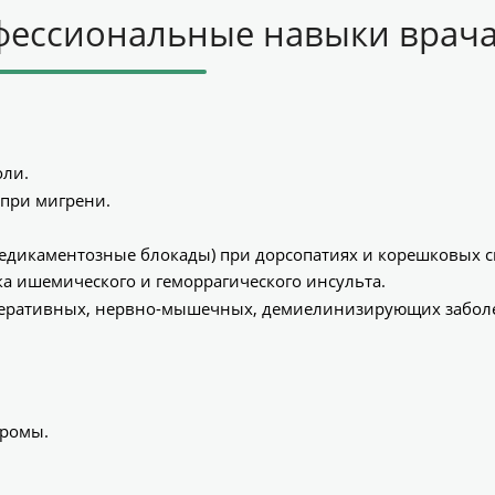
фессиональные навыки врач
оли.
при мигрени.
едикаментозные блокады) при дорсопатиях и корешковых 
а ишемического и геморрагического инсульта.
неративных, нервно-мышечных, демиелинизирующих забол
дромы.