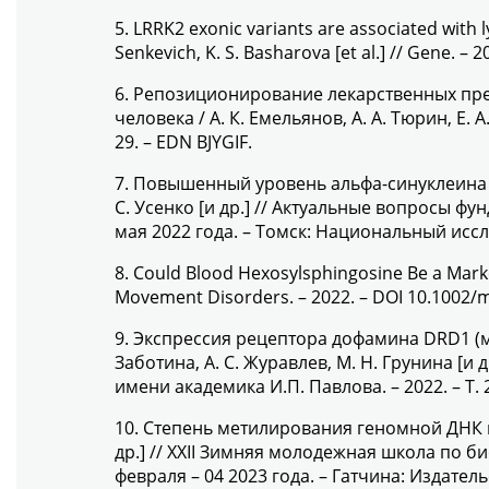
5. LRRK2 exonic variants are associated with l
Senkevich, K. S. Basharova [et al.] // Gene. – 
6. Репозиционирование лекарственных пр
человека / А. К. Емельянов, А. А. Тюрин, Е. А
29. – EDN BJYGIF.
7. Повышенный уровень альфа-синуклеина C
С. Усенко [и др.] // Актуальные вопросы 
мая 2022 года. – Томск: Национальный иссл
8. Could Blood Hexosylsphingosine Be a Marker 
Movement Disorders. – 2022. – DOI 10.1002
9. Экспрессия рецептора дофамина DRD1 (м
Заботина, А. С. Журавлев, М. Н. Грунина [
имени академика И.П. Павлова. – 2022. – Т. 2
10. Степень метилирования геномной ДНК кл
др.] // XXII Зимняя молодежная школа по 
февраля – 04 2023 года. – Гатчина: Издатель