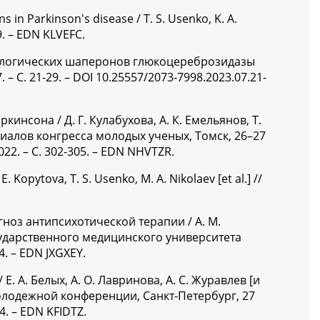
s in Parkinson's disease / T. S. Usenko, K. A.
39. – EDN KLVEFC.
кологических шаперонов глюкоцереброзидазы
. – С. 21-29. – DOI 10.25557/2073-7998.2023.07.21-
сона / Д. Г. Кулабухова, А. К. Емельянов, Т.
риалов конгресса молодых ученых, Томск, 26–27
2. – С. 302-305. – EDN NHVTZR.
Kopytova, T. S. Usenko, M. A. Nikolaev [et al.] //
ноз антипсихотической терапии / А. М.
государственного медицинского университета
4. – EDN JXGXEY.
А. Белых, А. О. Лавринова, А. С. Журавлев [и
олодежной конференции, Санкт-Петербург, 27
4. – EDN KFIDTZ.