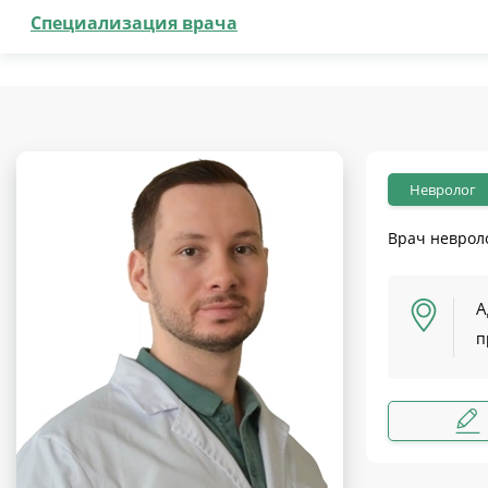
Специализация врача
Невролог
Врач неврол
А
п