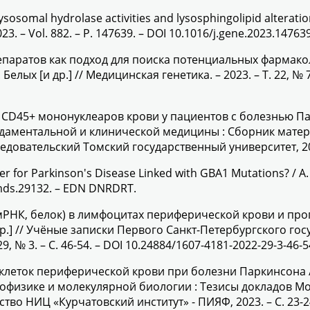
ysosomal hydrolase activities and lysosphingolipid alteration
2023. – Vol. 882. – P. 147639. – DOI 10.1016/j.gene.2023.1476
епаратов как подход для поиска потенциальных фарма
. Белых [и др.] // Медицинская генетика. – 2023. – Т. 22, № 7
D45+ мононуклеаров крови у пациентов с болезнью Паркин
фундаментальной и клинической медицины : Сборник мате
едовательский Томский государственный университет, 202
for Parkinson's Disease Linked with GBA1 Mutations? / A. E. 
/mds.29132. – EDN DNRDRT.
РНК, белок) в лимфоцитах периферической крови и прог
и др.] // Учёные записки Первого Санкт-Петербургского 
9, № 3. – С. 46-54. – DOI 10.24884/1607-4181-2022-29-3-46-5
еток периферической крови при болезни Паркинсона / Е. 
биофизике и молекулярной биологии : Тезисы докладов М
ство НИЦ «Курчатовский институт» - ПИЯФ, 2023. – С. 23-2