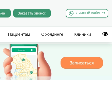
Л
ичный
к
абинет
ача
Заказать звонок
Пациентам
О холдинге
Клиники