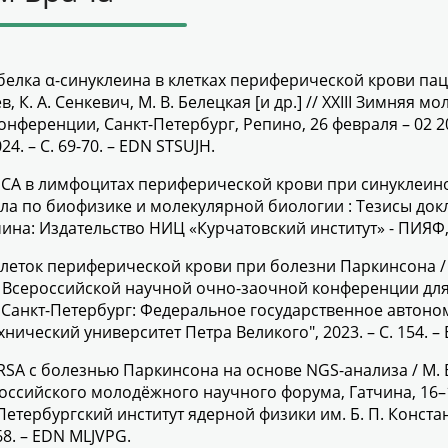
 белка α-синуклеина в клетках периферической крови па
ев, К. А. Сенкевич, М. В. Белецкая [и др.] // XXIII Зимн
ференции, Санкт-Петербург, Репино, 26 февраля – 02 20
4. – С. 69-70. – EDN STSUJH.
CA в лимфоцитах периферической крови при синуклеинопат
кола по биофизике и молекулярной биологии : Тезисы д
тчина: Издательство НИЦ «Курчатовский институт» - ПИЯФ, 
ток периферической крови при болезни Паркинсона / Е. А
адов Всероссийской научной очно-заочной конференции дл
. – Санкт-Петербург: Федеральное государственное авто
ический университет Петра Великого", 2023. – С. 154. 
A с болезнью Паркинсона на основе NGS-анализа / М. В. Бе
российского молодёжного научного форума, Гатчина, 16–
етербургский институт ядерной физики им. Б. П. Конст
68. – EDN MLJVPG.