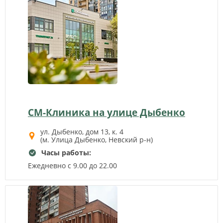
выделенная в 3-х часовой период, была
помещена в соответствующий контейнер. В
случае, если в положенное время позывы к
мочеиспусканию отсутствуют, контейнер
оставляют пустым.
Собранные порции мочи хранить в
холодильнике. После сбора последней порции
мочи, все контейнеры следует доставить в
лабораторию.
СМ-Клиника на улице Дыбенко
ул. Дыбенко, дом 13, к. 4
(м. Улица Дыбенко, Невский р-н)
Часы работы:
Ежедневно с 9.00 до 22.00